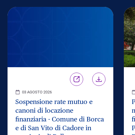
03 AGOSTO 2026
Sospensione rate mutuo e
P
canoni di locazione
m
finanziaria - Comune di Borca
f
e di San Vito di Cadore in
P