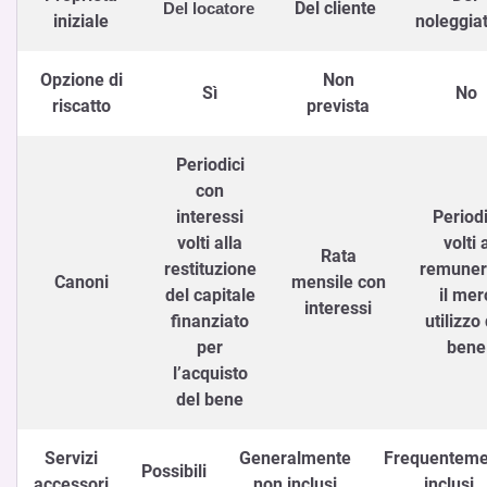
Del cliente
Del locatore
iniziale
noleggia
Opzione di
Non
Sì
No
riscatto
prevista
Periodici
con
interessi
Periodi
volti alla
volti 
Rata
restituzione
remuner
Canoni
mensile con
del capitale
il mer
interessi
finanziato
utilizzo
per
bene
l’acquisto
del bene
Servizi
Generalmente
Frequenteme
Possibili
accessori
non inclusi
inclusi