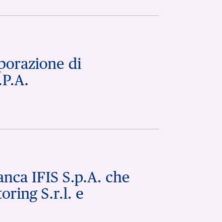
porazione di
.P.A.
anca IFIS S.p.A. che
ring S.r.l. e