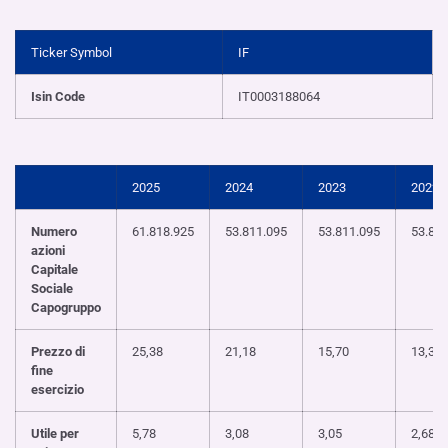
Ticker Symbol
IF
Isin Code
IT0003188064
2025
2024
2023
2022
Numero
61.81
8
.
925
53.811.095
53.811.095
53.81
azioni
Capitale
Sociale
Capogruppo
Prezzo di
25,38
21,18
15,70
13,31
fine
esercizio
Utile per
5,78
3,08
3,05
2,68