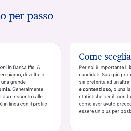
so per passo
Come sceglia
oni in Banca Ifis. A
Per noi è importante il
erchiamo, di volta in
candidati. Sarà più pro
ui una grande
sia preferita ad un’altr
nomia
. Generalmente
e contenzioso,
o una l
 dare riscontro alle
statistiche per il mond
 in linea con il profilo
come aver avuto prece
essere un plus per posiz