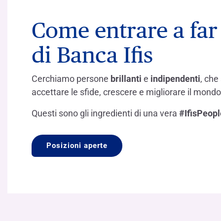
LE SOCIETÀ DEL GRUPPO BANCA IFIS
Collegio Sindacale
Remunerazio
Banca Ifis
Ifis Npl Inves
Come entrare a far
Assemblea degli azionisti
FINANZIAMENTI​
ESTERO​
Banca Credifarma
Ifis Npl Servi
Archivio documenti assemblee
Finanziamenti a medio-lungo termine
Factoring imp
di Banca Ifis
Cap.Ital.Fin.
illimity Bank
Finanziament
Cerchiamo persone
brillanti
e
indipendenti
, che
Altri servizi b
LEASING & NOLEGGIO​
accettare le sfide, crescere e migliorare il mondo
Leasing
Questi sono gli ingredienti di una vera
#IfisPeopl
Noleggio
di Ifis Rental Services
Posizioni aperte