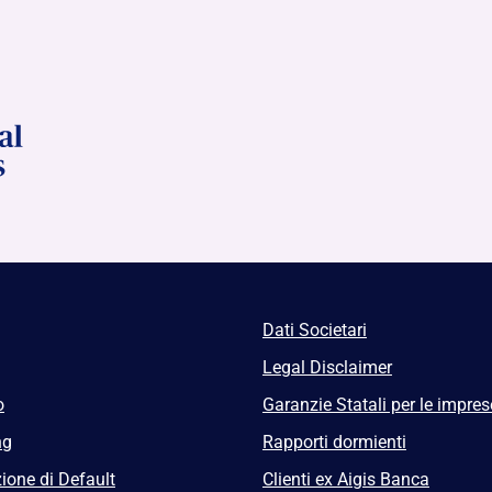
Dati Societari
Legal Disclaimer
o
Garanzie Statali per le impres
ng
Rapporti dormienti
ione di Default
Clienti ex Aigis Banca