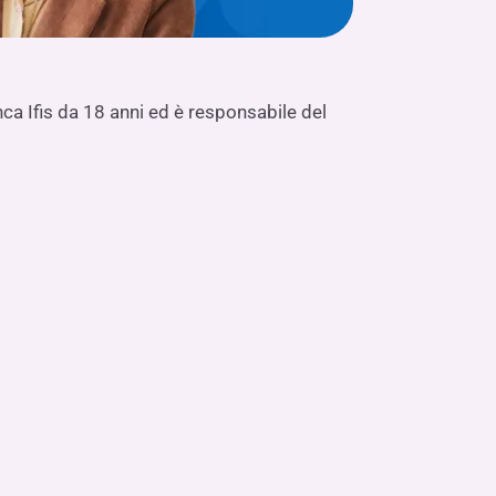
Valentina M
ca Ifis da 18 anni ed è responsabile del
È la nostra R
Profilo Li