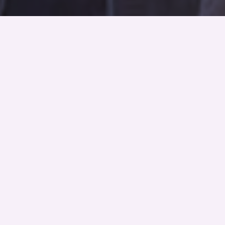
Chi Siamo
Impatto
Promuoviamo una cultura d’impresa
inclusiva e sostenibile. Valorizziamo il
nostro territorio attraverso partnership
strategiche. Sosteniamo lo sviluppo delle
comunità lavorando a fianco delle aziende
e delle persone.