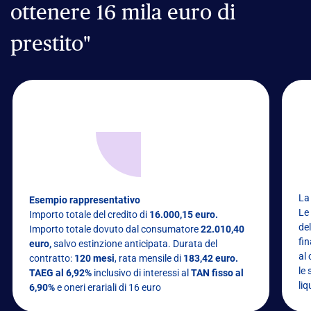
ottenere 16 mila euro di
prestito"
La
Esempio rappresentativo
Le
Importo totale del credito di
16.000,15 euro.
del
Importo totale dovuto dal consumatore
22.010,40
fi
euro,
salvo estinzione anticipata. Durata del
al 
contratto:
120 mesi
, rata mensile di
183,42
euro.
le 
TAEG al 6,92%
inclusivo di interessi al
TAN fisso al
li
6,90%
e oneri erariali di 16 euro