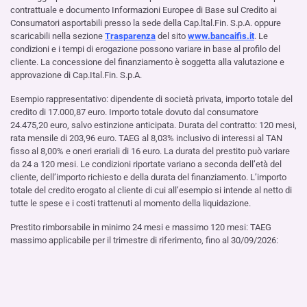
contrattuale e documento Informazioni Europee di Base sul Credito ai
Consumatori asportabili presso la sede della Cap.ltal.Fin. S.p.A. oppure
scaricabili nella sezione
Trasparenza
del sito
www.bancaifis.it
. Le
condizioni e i tempi di erogazione possono variare in base al profilo del
cliente. La concessione del finanziamento è soggetta alla valutazione e
approvazione di Cap.Ital.Fin. S.p.A.
Esempio rappresentativo: dipendente di società privata, importo totale del
credito di 17.000,87 euro. Importo totale dovuto dal consumatore
24.475,20 euro, salvo estinzione anticipata. Durata del contratto: 120 mesi,
rata mensile di 203,96 euro. TAEG al 8,03% inclusivo di interessi al TAN
fisso al 8,00% e oneri erariali di 16 euro. La durata del prestito può variare
da 24 a 120 mesi. Le condizioni riportate variano a seconda dell’età del
cliente, dell’importo richiesto e della durata del finanziamento. L’importo
totale del credito erogato al cliente di cui all’esempio si intende al netto di
tutte le spese e i costi trattenuti al momento della liquidazione.
Prestito rimborsabile in minimo 24 mesi e massimo 120 mesi: TAEG
massimo applicabile per il trimestre di riferimento, fino al 30/09/2026:
21,08%.
Con i dati che hai inserito, ecco il
Riduci
riepilogo della tua simulazione