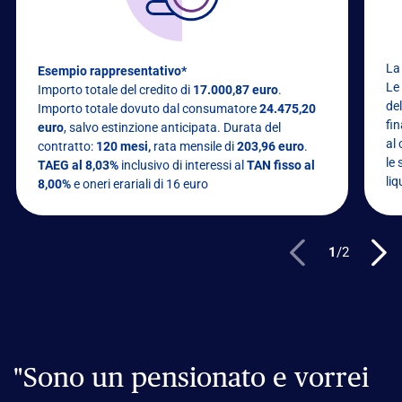
La
Esempio rappresentativo*
Le
Importo totale del credito di
17.000,87 euro
.
del
Importo totale dovuto dal consumatore
24.475,20
fi
euro
, salvo estinzione anticipata. Durata del
al 
contratto:
120 mesi,
rata mensile di
203
,96 euro
.
le 
TAEG al 8,03%
inclusivo di interessi al
TAN fisso al
li
8,00%
e oneri erariali di 16 euro
1
/
2
"Sono un pensionato e vorrei