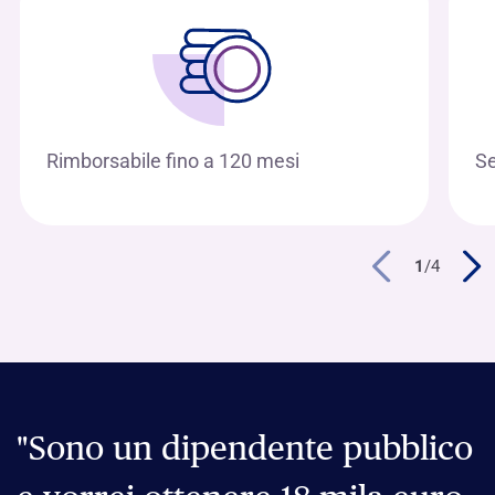
Rimborsabile fino a 120 mesi
Se
1
/
4
"Sono un dipendente pubblico