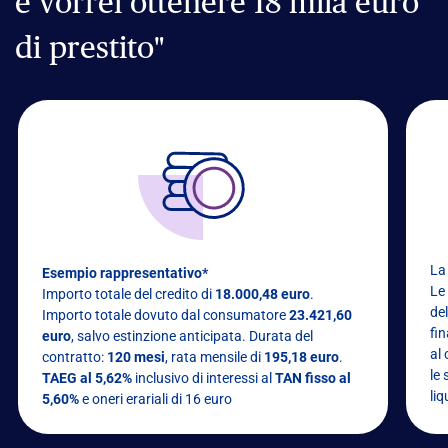
e vorrei ottenere 18 mila euro
di prestito"
La
Esempio rappresentativo*
Le
Importo totale del credito di
18.000,48 euro
.
del
Importo totale dovuto dal consumatore
23.421,60
fi
euro
, salvo estinzione anticipata. Durata del
al 
contratto:
120 mesi
, rata mensile di
195,18 euro
.
le 
TAEG al 5,62%
inclusivo di interessi al
TAN fisso al
li
5,60%
e oneri erariali di 16 euro