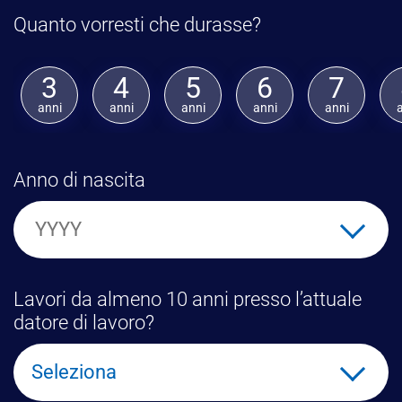
Quanto vorresti che durasse?
3
4
5
6
7
anni
anni
anni
anni
anni
Anno di nascita
Lavori da almeno 10 anni presso l’attuale
datore di lavoro?
Seleziona