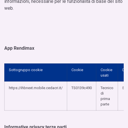
informazioni, necessarie per le funzionalità di base del sito
web.
App Rendimax
Sottogruppo cookie
Cookie
Cookie
Dur
usati
https://ihbnext.mobile.cedacri.it/
TS0139c490
Tecnico
Se
di
prima
parte
Informative privacy terze parti