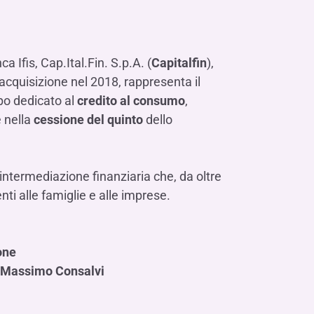
Contattaci
FAQ
isogno di aiuto?
isogno di aiuto?
isogno di aiuto?
Contattaci
Contattaci
Contattaci
Dove Siamo
Dove Siamo
Dove Siamo
FAQ
FAQ
FAQ
Gestione della fiscalità
Fürstenberg SIM
isogno di aiuto?
isogno di aiuto?
isogno di aiuto?
Contattaci
Contattaci
Contattaci
Dove Siamo
Dove Siamo
Dove Siamo
FAQ
FAQ
FAQ
a Ifis, Cap.Ital.Fin. S.p.A. (
Capitalfin
),
’acquisizione nel 2018, rappresenta il
po dedicato al
credito al consumo
,
isogno di aiuto?
Contattaci
Dove Siamo
FAQ
e nella
cessione del quinto
dello
isogno di aiuto?
Contattaci
Dove Siamo
FAQ
 intermediazione finanziaria che, da oltre
nti alle famiglie e alle imprese.
isogno di aiuto?
Contattaci
Dove siamo
FAQ
one
Massimo Consalvi