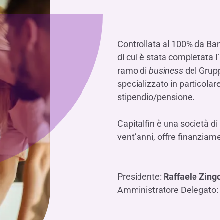
Hai b
Hai b
Hai b
ALTRI SERVIZI ​
ne
ting
Ifis Rental Services
Hai b
Hai b
Hai b
Assicurazioni
cing
Ifis Finance I.F.N. S.A.
ort/export​
Controllata al
100%
da Banc
di cui è stata completata l
Ifis Finance Sp. z o.o.
i import/export
ramo di
business
del Grup
Hai b
ancari per l’estero
specializzato in particolar
Hai b
stipendio/pensione.
Capitalfin è una società di
vent’anni, offre finanziame
Hai b
Presidente:
Raffaele Zing
Amministratore Delegato: