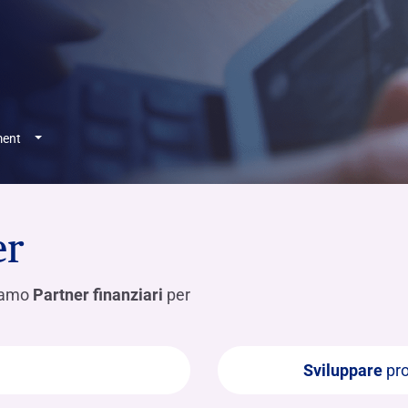
Hai b
Hai b
Hai b
ALTRI SERVIZI ​
ne
ting
Ifis Rental Services
Hai b
Hai b
Hai b
Assicurazioni
cing
Ifis Finance I.F.N. S.A.
ort/export​
Ifis Finance Sp. z o.o.
i import/export
ment
Hai b
ancari per l’estero
Hai b
er
tiamo
Partner finanziari
per
Hai b
Sviluppare
pro