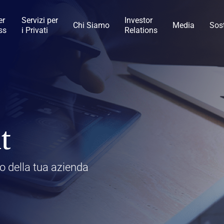
er
Servizi per
Investor
Chi Siamo
Media
Sost
ss
i Privati
Relations
al Services
di Capitalfin
 di Pagamento
t
usiness
trollo interno e gestione dei
ca Ifis
Premi e riconoscimenti
Il Valore dell’etica
Candidatura spontanea
INVESTMENT BANKING​
SERVIZI BANCARI​
ro della tua azienda
visory/M&A
lia e all’estero
ne di sostenibilità
ncaIfis
Conto Corrente
Digital transformation
Modello di Organizzazion
tabile
e Controllo
Hai b
turata
 Gruppo
stri esperti
stenibilità
caIfis
Time Deposit
Hai b
ment
Hai b
ing