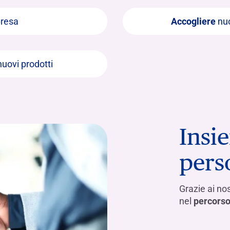
presa
Accogliere
nuo
uovi prodotti
Insi
pers
Grazie ai nos
nel
percorso