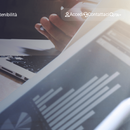
Accedi
Contattaci
enibilità
ITA
Relazione e documenti
Calcola la tua rata
e, Gestione
Statuto
Fai crescere i tuoi risparmi con Rendimax
Scopri di più
Scopri di più
Richiedi il preventivo in pochi click
Scopri le nostre soluzioni green
Conto Deposito
Hai bisogno di aiuto?
isogno di aiuto?
Contattaci
FAQ
Assetti e Organizzazione Di Governo
Contattaci
Dove Siamo
FAQ
Societario
isogno di aiuto?
Hai bisogno di aiuto?
Hai bisogno di aiuto?
Contattaci
Dove Siamo
FAQ
Contattaci
Contattaci
FAQ
isogno di aiuto?
Hai bisogno di aiuto?
Parti correlate e soggetti collegati
Contattaci
Dove Siamo
FAQ