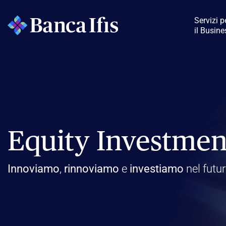
Servizi p
il Busine
di Ifis Rent
Imprese e Professionisti
Scopri Banca Credifarma
Rendimax Conto Deposito
Rendimax Conto Corrente
Leasing
Cessione del Quinto & Delega
Scopri Fürstenberg SIM
La nostra identità
Aree di Business
Corporate Governance
Ricerche e progetti
Lavora con noi
Strategia e punti di forza
Rating e programmi di debito
Informazioni sul titolo
Il nostro impegno
Kaleidos – Social Impact Lab
Ifis art
Equity Investmen
Simulatore
Apri il conto
Apri il conto
Mission, Vision e Valori
Governance in sintesi
Posizione aperte
Il nostro percorso di crescita
Programma EMTN e Bond
Analisti
Strategia di Sostenibilità
Le nostre aree di impatto
Parco Internazionale di Scultura
Modello di B
Sistema di con
Conoscere Ban
Governance
FACTORING & SUPPLY CHAIN​
AREE DI BUSINESS DEL GRUPPO
IMPATTO
CORPORATE & 
IMPRESA
Innoviamo
,
rinnoviamo
e
investiamo
nel futu
Lista Enti Convenzionati
rischi
Factoring - Crediti commerciali​
La nostra storia
Servizi per imprese e privati
Organi sociali
Ecosistema della Bicicletta
Chi stiamo cercando
Social Bond Framework
Dividendi
Environment
Misurazione d’impatto
Economia della Bellezza
Financial Ad
Presenza in Ita
PMIheroes
Rendicontazio
Work @Ba
Cerca l’agente più vicino
Revisione Con
Factoring - Crediti fiscali​
Management
Acquisto e gestione crediti deteriorati
Ifis sport
Esperienza maturata
Programma Commercial Paper
Social
Impact watch
Biennale Architettura 2023
Consiglio di Amministrazione
Finanza strut
Struttura del
La voce dei no
Archivio di So
Life @Ban
Azionariato
Supply Chain Finance
Market Watch
Processo di selezione
Altri prospetti e documenti
Comitati Endoconsiliari
Equity Invest
Internal Deal