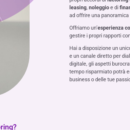
Hai b
Hai b
Hai b
ALTRI SERVIZI ​
leasing
,
noleggio
e di
fina
ne
ting
Ifis Rental Services
Hai b
Hai b
Hai b
Assicurazioni
ad offrire una panoramica
cing
Ifis Finance I.F.N. S.A.
ort/export​
Offriamo un’
esperienza c
Ifis Finance Sp. z o.o.
gestire i propri rapporti c
i import/export
Hai b
ancari per l’estero
Hai a disposizione un unico
Hai b
e un canale diretto per dial
digitale, gli aspetti burocr
tempo risparmiato potrà es
business o delle tue passio
Hai b
oring?