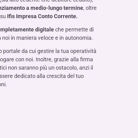
Contattaci
FAQ
isogno di aiuto?
isogno di aiuto?
isogno di aiuto?
Contattaci
Contattaci
Contattaci
Dove Siamo
Dove Siamo
Dove Siamo
FAQ
FAQ
FAQ
nziamento a medio-lungo termine
, oltre
Gestione della fiscalità
Fürstenberg SIM
isogno di aiuto?
isogno di aiuto?
isogno di aiuto?
 su
Ifis Impresa Conto Corrente.
Contattaci
Contattaci
Contattaci
Dove Siamo
Dove Siamo
Dove Siamo
FAQ
FAQ
FAQ
ompletamente
digitale
che permette di
on noi in maniera veloce e in autonomia.
isogno di aiuto?
Contattaci
Dove Siamo
FAQ
 portale da cui gestire la tua operatività
isogno di aiuto?
ogare con noi. Inoltre, grazie alla firma
Contattaci
Dove Siamo
FAQ
atici non saranno più un ostacolo, anzi il
sere dedicato alla crescita del tuo
ni.
isogno di aiuto?
Contattaci
Dove siamo
FAQ