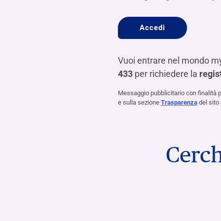
Accedi
Vuoi entrare nel mondo myIf
433
per richiedere la
regis
Messaggio pubblicitario con finalità pr
e sulla sezione
Trasparenza
del sito
Cerch