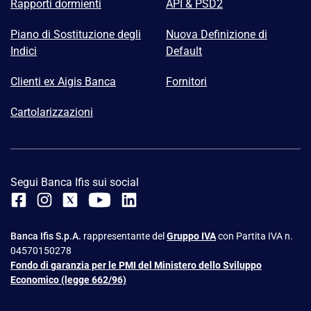
Rapporti dormienti
API & PSD2
Piano di Sostituzione degli
Nuova Definizione di
Indici
Default
Clienti ex Aigis Banca
Fornitori
Cartolarizzazioni
Segui Banca Ifis sui social
Banca Ifis S.p.A.
rappresentante del
Gruppo IVA
con Partita IVA n.
04570150278
Fondo di garanzia per le PMI del Ministero dello Sviluppo
Economico (legge 662/96)