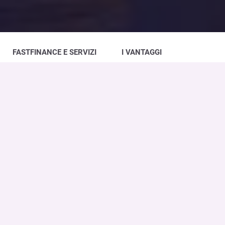
FASTFINANCE E SERVIZI
I VANTAGGI
Fastfinance
è la
business unit
del Gruppo
Banca Ifis specializzata nell’
acquisto
e nella
gestione
di crediti
, da quelli fiscali a quelli
connessi alle Procedure Concorsuali