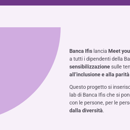
Hai b
Hai b
Hai b
ALTRI SERVIZI ​
ne
ting
Ifis Rental Services
Hai b
Hai b
Hai b
Assicurazioni
cing
Ifis Finance I.F.N. S.A.
ort/export​
Ifis Finance Sp. z o.o.
i import/export
Hai b
ancari per l’estero
Banca Ifis
lancia
Meet you
Hai b
a tutti i dipendenti della B
sensibilizzazione
sulle te
all’inclusione e alla parit
Questo progetto si inserisc
Hai b
lab di Banca Ifis che si po
con le persone, per le per
dalla diversità
.