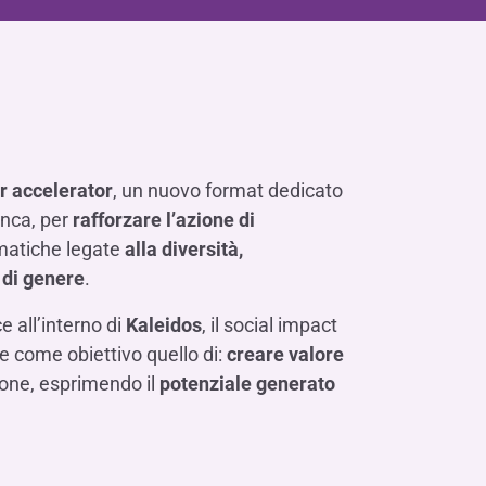
Contattaci
FAQ
isogno di aiuto?
isogno di aiuto?
isogno di aiuto?
Contattaci
Contattaci
Contattaci
Dove Siamo
Dove Siamo
Dove Siamo
FAQ
FAQ
FAQ
Gestione della fiscalità
Fürstenberg SIM
isogno di aiuto?
isogno di aiuto?
isogno di aiuto?
Contattaci
Contattaci
Contattaci
Dove Siamo
Dove Siamo
Dove Siamo
FAQ
FAQ
FAQ
isogno di aiuto?
Contattaci
Dove Siamo
FAQ
r accelerator
, un nuovo format dedicato
isogno di aiuto?
Contattaci
Dove Siamo
FAQ
anca, per
rafforzare l’azione di
matiche legate
alla diversità,
à di genere
.
e all’interno di
Kaleidos
, il social impact
isogno di aiuto?
ne come obiettivo quello di:
creare valore
Contattaci
Dove siamo
FAQ
sone, esprimendo il
potenziale generato