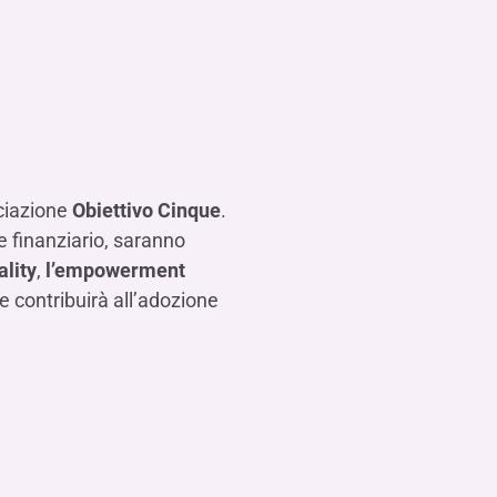
ociazione
Obiettivo Cinque
.
e finanziario, saranno
lity
,
l’empowerment
e contribuirà all’adozione