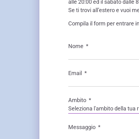
alle 20:00 ed il sabato dalle 8
LE SOCIETÀ DEL GRUPPO BANCA IFIS
Collegio Sindacale
Se ti trovi all’estero e vuoi 
Remunerazio
Banca Ifis
Ifis Npl Inves
Assemblea degli azionisti
FINANZIAMENTI​
ESTERO​
Compila il form per entrare i
Banca Credifarma
Ifis Npl Servi
Archivio documenti assemblee
Finanziamenti a medio-lungo termine
Factoring imp
Cap.Ital.Fin.
illimity Bank
Finanziament
Nome
*
Altri servizi b
LEASING & NOLEGGIO​
Leasing
Email
*
Noleggio
di Ifis Rental Services
Ambito
*
Seleziona l'ambito della tua 
Messaggio
*