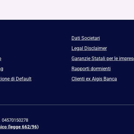
Dati Societari
Legal Disclaimer
o
Garanzie Statali per le impres
ng
Rapporti dormienti
ione di Default
Clienti ex Aigis Banca
n. 04570150278
mico (legge 662/96)