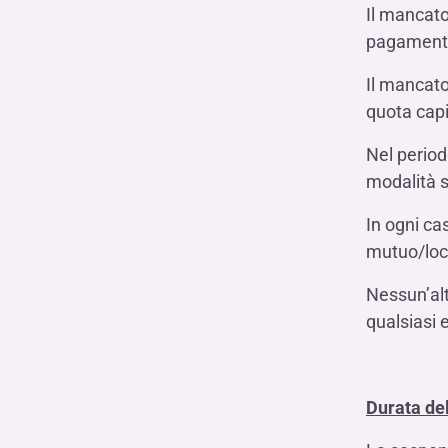
Il mancato
pagamento 
Il mancato
quota capi
Nel period
modalità s
In ogni ca
mutuo/loca
Nessun’alt
qualsiasi 
Durata de