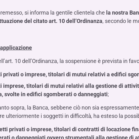
premesso, si informa la gentile clientela che
la nostra Ban
ttuazione del citato art. 10 dell’Ordinanza
, secondo le m
 applicazione
ll’art. 10 dell’Ordinanza, la sospensione è prevista in favo
i privati o imprese, titolari di mutui relativi a edifici s
i imprese, titolari di mutui relativi alla gestione di at
a, svolte in edifici sgomberati o danneggiati
;
to sopra, la Banca, sebbene ciò non sia espressamente r
e ulteriormente i soggetti in difficoltà
,
ha esteso la possi
tti privati o imprese, titolari di contratti di locazione fi
ati o danneggiati ovvero strumentali alla gestione di 