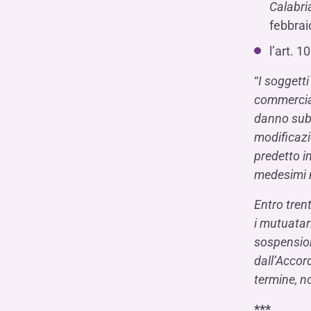
Calabri
febbraio
l’art. 1
“
I soggetti
commercial
danno subi
modificazio
predetto i
medesimi m
Entro trent
i mutuatari
sospension
dall’Accor
termine, no
***