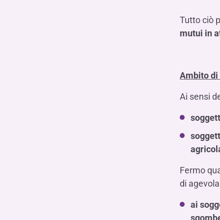
Tutto ciò 
mutui in a
Ambito di
Ai sensi de
soggett
soggett
agricol
Fermo quan
di agevolar
ai sogge
sgomber