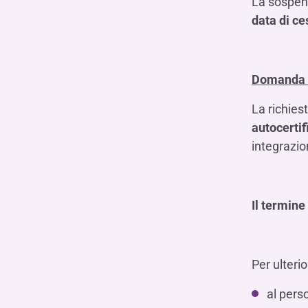
La sospens
data di c
Domanda d
La richies
autocertif
integrazio
Il termine
Per ulterio
al perso