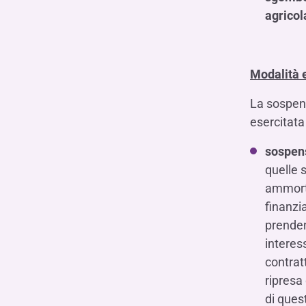
agricol
Modalità e
La sospens
esercitata
sospens
quelle 
ammorta
finanzi
prenden
interes
contrat
ripresa
di quest