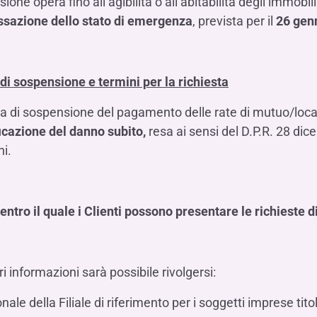
ione opera fino all’agibilità o all’abitabilità degli immo
essazione dello stato di emergenza
, prevista per il
26 gen
i sospensione e termini per la richiesta
ta di sospensione del pagamento delle rate di mutuo/loc
icazione del danno subito,
resa ai sensi del D.P.R. 28 di
ni.
 entro il quale i Clienti possono presentare le richieste
ri informazioni sarà possibile rivolgersi:
nale della Filiale di riferimento per i soggetti imprese tito