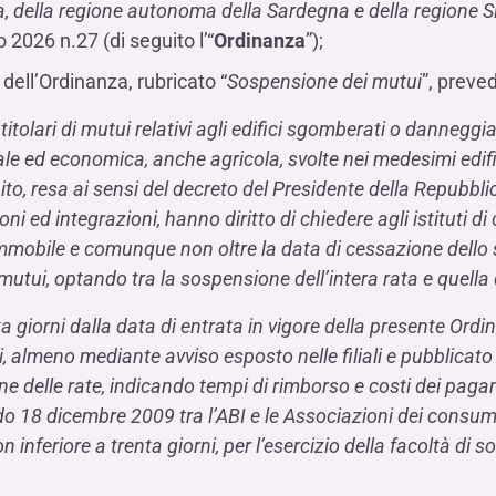
a, della regione autonoma della Sardegna e della regione Si
 2026 n.27 (di seguito l’“
Ordinanza
”);
0 dell’Ordinanza, rubricato “
Sospensione dei mutui
”, preve
 titolari di mutui relativi agli edifici sgomberati o danneggia
e ed economica, anche agricola, svolte nei medesimi edific
to, resa ai sensi del decreto del Presidente della Repubbl
ni ed integrazioni, hanno diritto di chiedere agli istituti di cr
mmobile e comunque non oltre la data di cessazione dello 
utui, optando tra la sospensione dell’intera rata e quella 
a giorni dalla data di entrata in vigore della presente Ordi
, almeno mediante avviso esposto nelle filiali e pubblicato n
e delle rate, indicando tempi di rimborso e costi dei paga
do 18 dicembre 2009 tra l’ABI e le Associazioni dei consum
n inferiore a trenta giorni, per l’esercizio della facoltà di 