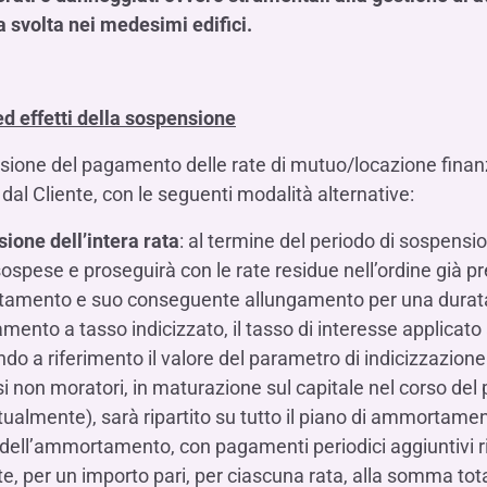
a svolta nei medesimi edifici.
d effetti della sospensione
ione del pagamento delle rate di mutuo/locazione finanz
 dal Cliente, con le seguenti modalità alternative:
ione dell’intera rata
: al termine del periodo di sospensio
sospese e proseguirà con le rate residue nell’ordine già p
mento e suo conseguente allungamento per una durata p
amento a tasso indicizzato, il tasso di interesse applicat
do a riferimento il valore del parametro di indicizzazion
si non moratori, in maturazione sul capitale nel corso del
tualmente), sarà ripartito su tutto il piano di ammortamen
 dell’ammortamento, con pagamenti periodici aggiuntivi ris
e, per un importo pari, per ciascuna rata, alla somma totale