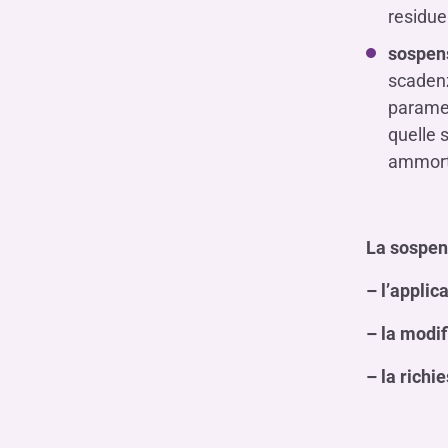
residue
sospens
scadenze
paramet
quelle 
ammorta
La sospen
– l’applic
– la modif
– la richi