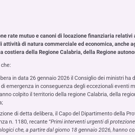
Hai b
Hai b
Hai b
ALTRI SERVIZI ​
ne
ting
Ifis Rental Services
Hai b
Hai b
Hai b
Assicurazioni
cing
Ifis Finance I.F.N. S.A.
ort/export​
Ifis Finance Sp. z o.o.
e rate mutuo e canoni di locazione finanziaria relativi 
i import/export
i attività di natura commerciale ed economica, anche agri
Hai b
ancari per l’estero
ia costiera della Regione Calabria, della Regione auton
Hai b
che:
ibera in data 26 gennaio 2026 il Consiglio dei ministri ha d
o di emergenza in conseguenza degli eccezionali eventi me
anno colpito il territorio della regione Calabria, della re
Hai b
a;
azione di detta delibera, il Capo del Dipartimento della P
anza n. 1180, recante “
Primi interventi urgenti di protezion
ogici che, a partire dal giorno 18 gennaio 2026, hanno colpi