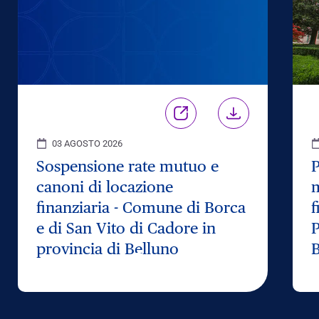
03 AGOSTO 2026
Sospensione rate mutuo e
P
canoni di locazione
m
finanziaria - Comune di Borca
f
e di San Vito di Cadore in
P
provincia di Belluno