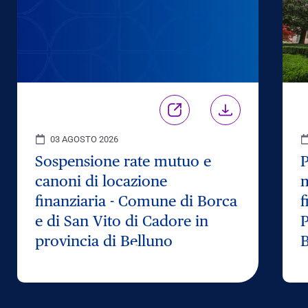
03 AGOSTO 2026
Sospensione rate mutuo e
P
canoni di locazione
m
finanziaria - Comune di Borca
f
e di San Vito di Cadore in
P
provincia di Belluno