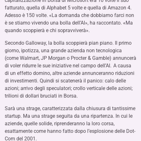
capitalizzazione in Borsa di Microsoft era 10 volte il suo
fatturato, quella di Alphabet 5 volte e quella di Amazon 4.
Adesso è 150 volte.
«La domanda che dobbiamo farci non
è se stiamo vivendo una bolla dell’AI», ha raccontato. «Ma
quando scoppierà e chi sopravviverà».
Secondo Galloway, la bolla scoppierà pian piano. Il primo
giorno, ipotizza, una grande azienda non tecnologica
(come Walmart, JP Morgan o Procter & Gamble) annuncerà
di voler ridurre le sue iniziative nel campo dell’AI.
A causa
di un effetto domino, altre aziende annunceranno riduzioni
di investimenti. Quindi si scatenerà il panico: calo delle
azioni; arrivo degli speculatori; crollo verticale delle azioni;
trilioni di dollari bruciati in Borsa.
Sarà una strage, caratterizzata dalla chiusura di tantissime
startup. Ma una strage seguita da una ripartenza. In cui le
aziende, quelle solide, riprenderanno la loro corsa,
esattamente come hanno fatto dopo l’esplosione delle Dot-
Com del 2001.