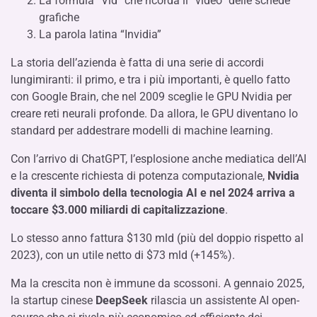
La formula “Vid” che ricorda il “video” delle schede
grafiche
La parola latina “Invidia”
La storia dell’azienda è fatta di una serie di accordi
lungimiranti: il primo, e tra i più importanti, è quello fatto
con Google Brain, che nel 2009 sceglie le GPU Nvidia per
creare reti neurali profonde. Da allora, le GPU diventano lo
standard per addestrare modelli di machine learning.
Con l’arrivo di ChatGPT, l’esplosione anche mediatica dell’AI
e la crescente richiesta di potenza computazionale,
Nvidia
diventa il simbolo della tecnologia AI e nel 2024 arriva a
toccare $3.000 miliardi di capitalizzazione
.
L
o stesso anno fattura $130 mld (più del doppio rispetto al
2023), con un utile netto di $73 mld (+145%).
Ma la crescita non è immune da scossoni. A gennaio 2025,
la startup cinese
DeepSeek
rilascia un assistente AI open-