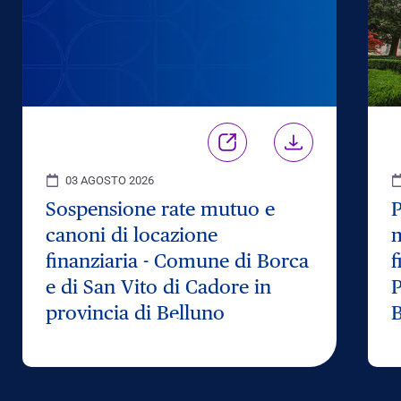
03 AGOSTO 2026
Sospensione rate mutuo e
P
canoni di locazione
m
finanziaria - Comune di Borca
f
e di San Vito di Cadore in
P
provincia di Belluno