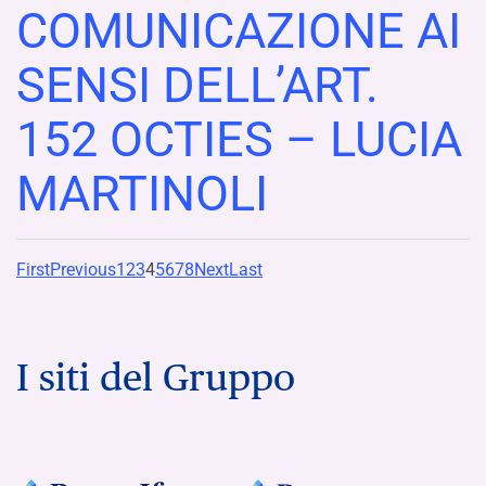
COMUNICAZIONE AI
SENSI DELL’ART.
152 OCTIES – LUCIA
MARTINOLI
First
Previous
1
2
3
4
5
6
7
8
Next
Last
I siti del Gruppo