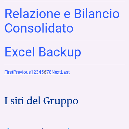
Relazione e Bilancio
Consolidato
Excel Backup
First
Previous
1
2
3
4
5
6
7
8
Next
Last
I siti del Gruppo