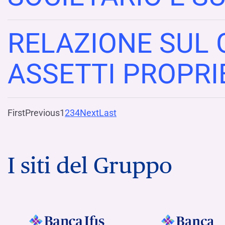
RELAZIONE SUL 
ASSETTI PROPRI
First
Previous
1
2
3
4
Next
Last
I siti del Gruppo