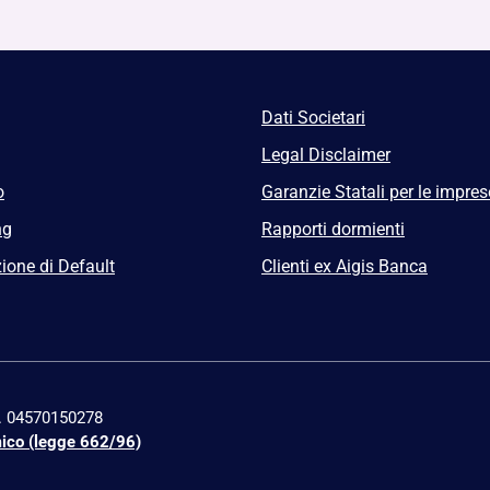
Dati Societari
Legal Disclaimer
o
Garanzie Statali per le impres
ng
Rapporti dormienti
ione di Default
Clienti ex Aigis Banca
n. 04570150278
mico (legge 662/96)