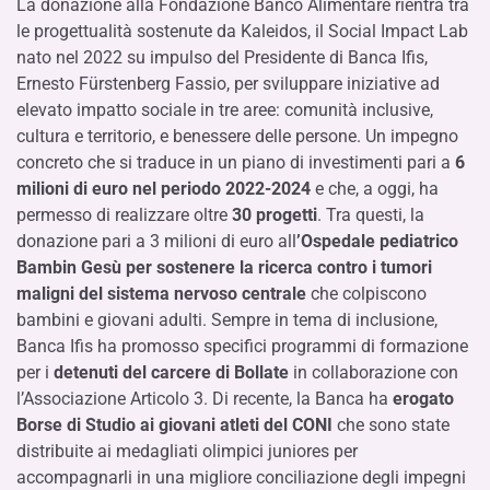
La donazione alla Fondazione Banco Alimentare rientra tra
le progettualità sostenute da Kaleidos, il Social Impact Lab
nato nel 2022 su impulso del Presidente di Banca Ifis,
Ernesto Fürstenberg Fassio, per sviluppare iniziative ad
elevato impatto sociale in tre aree: comunità inclusive,
cultura e territorio, e benessere delle persone. Un impegno
concreto che si traduce in un piano di investimenti pari a
6
milioni di euro nel periodo 2022-2024
e che, a oggi, ha
permesso di realizzare oltre
30 progetti
. Tra questi, la
donazione pari a 3 milioni di euro all
’Ospedale pediatrico
Bambin Gesù per sostenere la ricerca contro i tumori
maligni del sistema nervoso centrale
che colpiscono
bambini e giovani adulti. Sempre in tema di inclusione,
Banca Ifis ha promosso specifici programmi di formazione
per i
detenuti del carcere di Bollate
in collaborazione con
l’Associazione Articolo 3. Di recente, la Banca ha
erogato
Borse di Studio ai giovani atleti del CONI
che sono state
distribuite ai medagliati olimpici juniores per
accompagnarli in una migliore conciliazione degli impegni