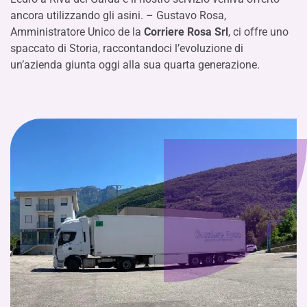
ancora
utilizzando
gli asini
.
–
Gustavo Rosa
,
A
mministratore
U
nico
de
la
Corriere Rosa
Sr
l
,
ci offre uno
spaccato di
S
toria,
raccontandoci
l’evoluzione di
un’azienda
g
iunta
oggi alla sua quarta generazione
.