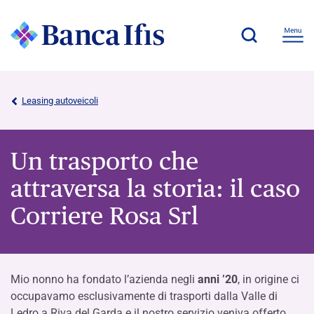
Leasing autoveicoli
Un trasporto che
attraversa la storia: il caso
Corriere Rosa Srl
Mio nonno ha fondato
l
’
azienda
negli
anni
’
20
,
i
n origine ci
occupavamo esclusivamente di trasporti dalla Valle di
Ledro a Riva del Garda e il nostro servizio veniva offerto