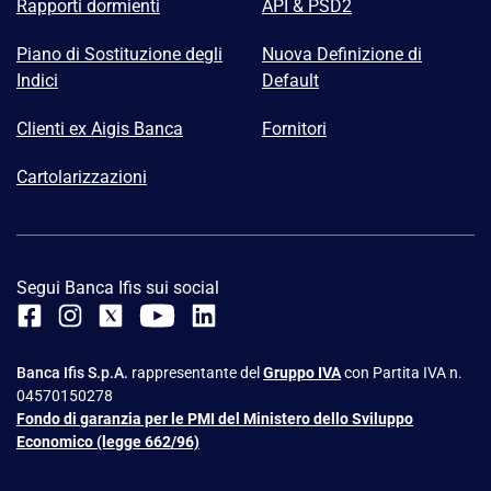
Rapporti dormienti
API & PSD2
Piano di Sostituzione degli
Nuova Definizione di
Indici
Default
Clienti ex Aigis Banca
Fornitori
Cartolarizzazioni
Segui Banca Ifis sui social
Banca Ifis S.p.A.
rappresentante del
Gruppo IVA
con Partita IVA n.
04570150278
Fondo di garanzia per le PMI del Ministero dello Sviluppo
Economico (legge 662/96)