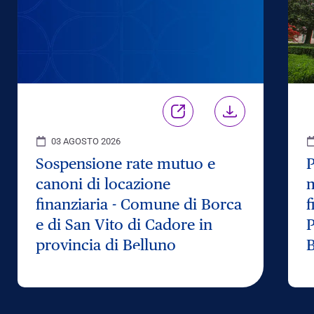
03 AGOSTO 2026
Sospensione rate mutuo e
P
canoni di locazione
m
finanziaria - Comune di Borca
f
e di San Vito di Cadore in
P
provincia di Belluno