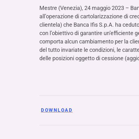
LE SOCIETÀ DEL GRUPPO BANCA IFIS
Collegio Sindacale
Mestre (Venezia), 24 maggio 2023 – Banca 
Remunerazio
Banca Ifis
Ifis Npl Inves
Assemblea degli azionisti
all’operazione di cartolarizzazione di cred
FINANZIAMENTI​
ESTERO​
clientela) che Banca Ifis S.p.A. ha ceduto
Banca Credifarma
Ifis Npl Servi
Archivio documenti assemblee
Finanziamenti a medio-lungo termine
Factoring imp
con l’obiettivo di garantire un’efficiente
Cap.Ital.Fin.
illimity Bank
Finanziament
comporta alcun cambiamento per la cliente
del tutto invariate le condizioni, le caratt
Altri servizi b
LEASING & NOLEGGIO​
delle posizioni oggetto di cessione (ag
Leasing
Noleggio
di Ifis Rental Services
DOWNLOAD