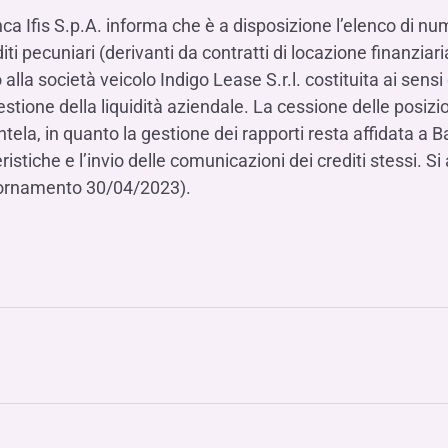
Hai b
Hai b
Hai b
ALTRI SERVIZI ​
Ifis S.p.A. informa che è a disposizione l’elenco di numer
ne
ting
Ifis Rental Services
Hai b
Hai b
Hai b
Assicurazioni
iti pecuniari (derivanti da contratti di locazione finanziari
 alla società veicolo Indigo Lease S.r.l. costituita ai sens
cing
Ifis Finance I.F.N. S.A.
ort/export​
 gestione della liquidità aziendale. La cessione delle posiz
Ifis Finance Sp. z o.o.
i import/export
la, in quanto la gestione dei rapporti resta affidata a Ba
Hai b
eristiche e l’invio delle comunicazioni dei crediti stessi. Si
ancari per l’estero
giornamento 30/04/2023).
Hai b
Hai b