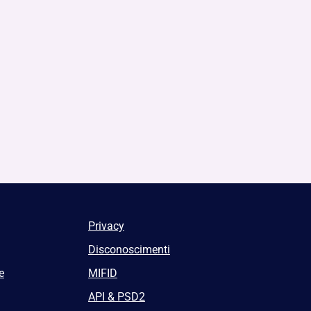
Privacy
Disconoscimenti
e
MIFID
API & PSD2