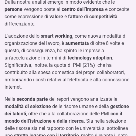
Dalla nostra analisi emerge in modo evidente che le
persone
vengono poste al
centro
dell’impresa
e concepite
come espressione di
valore
e
fattore
di
competitività
differenziante.
L’adozione dello
smart working,
come nuova modalità di
organizzazione del lavoro, è
aumentata
di oltre 8 volte e
questo, di conseguenza, ha spinto le imprese a
un’accelerazione in termini di
technology adoption
.
Significativa, inoltre, la quota di PMI (21
%)
che ha
contribuito alla spesa domestica dei propri collaboratori,
rimborsando i costi relativi all’elettricità e alla connessione
internet.
Nella
seconda parte
del report vengono analizzate le
modalità di selezione
delle risorse umane e della
gestione
dei talenti
, oltre che alla collaborazione delle PMI
con il
mondo dell’istruzione e della ricerca
. Sia nella selezione
delle risorse sia nel rapporto con le università si sottolinea
uno
stretto legame con il territorio
, molto rilevante il dato