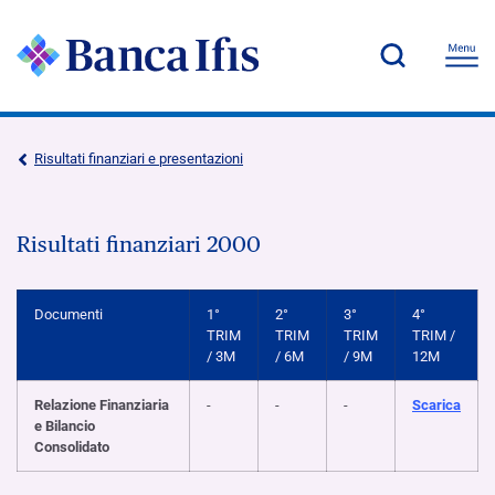
Risultati finanziari e presentazioni
Risultati finanziari 2000
Documenti
1°
2°
3°
4°
TRIM
TRIM
TRIM
TRIM /
/ 3M
/ 6M
/ 9M
12M
Relazione Finanziaria
-
-
-
Scarica
e Bilancio
Consolidato