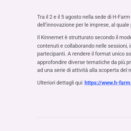
LE SOCIETÀ DEL GRUPPO BANCA IFIS
Collegio Sindacale
Remunerazio
Banca Ifis
Ifis Npl Inves
Assemblea degli azionisti
FINANZIAMENTI​
ESTERO​
Tra il 2 e il 5 agosto nella sede di H-Far
Banca Credifarma
Ifis Npl Servi
dell’innovazione per le imprese, al qual
Archivio documenti assemblee
Finanziamenti a medio-lungo termine
Factoring imp
Cap.Ital.Fin.
illimity Bank
Finanziament
Il Kinnernet è strutturato secondo il mode
contenuti e collaborando nelle sessioni, in
Altri servizi b
LEASING & NOLEGGIO​
partecipanti. A rendere il format unico son
Leasing
approfondire diverse tematiche da più pros
Noleggio
ad una serie di attività alla scoperta del n
di Ifis Rental Services
Ulteriori dettagli qui:
https://www.h-farm