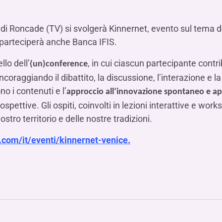
Hai b
Hai b
Hai b
ALTRI SERVIZI ​
ne
ting
Ifis Rental Services
Hai b
Hai b
Hai b
Assicurazioni
m di Roncade (TV) si svolgerà Kinnernet, evento sul tema d
cing
Ifis Finance I.F.N. S.A.
e parteciperà anche Banca IFIS.
ort/export​
Ifis Finance Sp. z o.o.
i import/export
llo dell’
, in cui ciascun partecipante cont
(un)conference
coraggiando il dibattito, la discussione, l’interazione e la 
Hai b
ancari per l’estero
o i contenuti e l’
approccio all’innovazione spontaneo e ap
Hai b
pettive. Gli ospiti, coinvolti in lezioni interattive e wo
ostro territorio e delle nostre tradizioni.
.com/it/eventi/kinnernet-venice.
Hai b