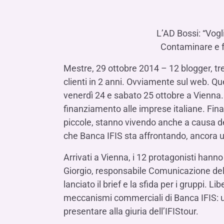
LE SOCIETÀ DEL GRUPPO BANCA IFIS
Collegio Sindacale
Remunerazio
Banca Ifis
Ifis Npl Inves
Assemblea degli azionisti
FINANZIAMENTI​
ESTERO​
L’AD Bossi: “Vogl
Banca Credifarma
Ifis Npl Servi
Archivio documenti assemblee
Finanziamenti a medio-lungo termine
Factoring imp
Contaminare e f
Cap.Ital.Fin.
illimity Bank
Finanziament
Mestre, 29 ottobre 2014 – 12 blogger, tre
Altri servizi b
clienti in 2 anni. Ovviamente sul web. Qu
LEASING & NOLEGGIO​
venerdì 24 e sabato 25 ottobre a Vienna. 
Leasing
finanziamento alle imprese italiane. Fin
Noleggio
piccole, stanno vivendo anche a causa dell
di Ifis Rental Services
che Banca IFIS sta affrontando, ancora u
Arrivati a Vienna, i 12 protagonisti hann
Giorgio, responsabile Comunicazione del 
lanciato il brief e la sfida per i gruppi. 
meccanismi commerciali di Banca IFIS: u
presentare alla giuria dell’IFIStour.