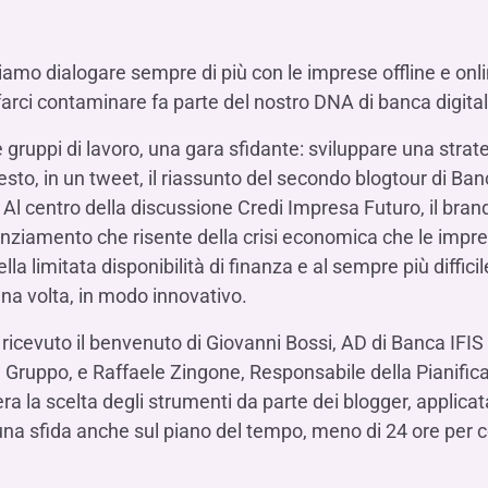
Hai b
Hai b
Hai b
ALTRI SERVIZI ​
ne
ting
Ifis Rental Services
Hai b
Hai b
Hai b
Assicurazioni
iamo dialogare sempre di più con le imprese offline e onli
cing
Ifis Finance I.F.N. S.A.
ort/export​
arci contaminare fa parte del nostro DNA di banca digital
Ifis Finance Sp. z o.o.
i import/export
 gruppi di lavoro, una gara sfidante: sviluppare una strat
Hai b
ancari per l’estero
esto, in un tweet, il riassunto del secondo blogtour di Ban
Hai b
Al centro della discussione Credi Impresa Futuro, il bran
anziamento che risente della crisi economica che le impre
a limitata disponibilità di finanza e al sempre più diffic
na volta, in modo innovativo.
o ricevuto il benvenuto di Giovanni Bossi, AD di Banca IFI
Hai b
Gruppo, e Raffaele Zingone, Responsabile della Pianifica
Libera la scelta degli strumenti da parte dei blogger, applic
na sfida anche sul piano del tempo, meno di 24 ore per c