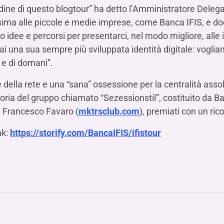
dine di questo blogtour” ha detto l’Amministratore Deleg
ma alle piccole e medie imprese, come Banca IFIS, e dod
o idee e percorsi per presentarci, nel modo migliore, all
 una sua sempre più sviluppata identità digitale: vogliam
i e di domani”.
ella rete e una “sana” ossessione per la centralità assol
ttoria del gruppo chiamato “Sezessionstil”, costituito da
, Francesco Favaro (
mktrsclub.com
), premiati con un ri
nk:
https://storify.com/BancaIFIS/ifistour