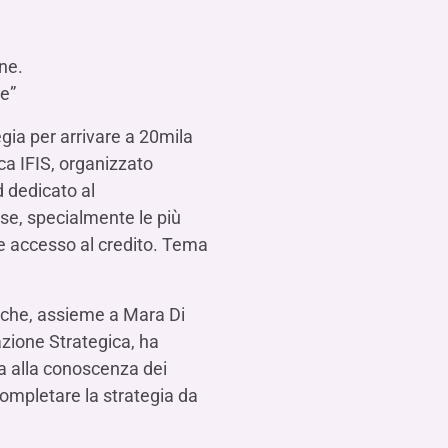
Contattaci
FAQ
isogno di aiuto?
isogno di aiuto?
isogno di aiuto?
Contattaci
Contattaci
Contattaci
Dove Siamo
Dove Siamo
Dove Siamo
FAQ
FAQ
FAQ
Gestione della fiscalità
Fürstenberg SIM
isogno di aiuto?
isogno di aiuto?
isogno di aiuto?
Contattaci
Contattaci
Contattaci
Dove Siamo
Dove Siamo
Dove Siamo
FAQ
FAQ
FAQ
ne.
e”
egia per arrivare a 20mila
isogno di aiuto?
ca IFIS, organizzato
Contattaci
Dove Siamo
FAQ
isogno di aiuto?
d dedicato al
Contattaci
Dove Siamo
FAQ
se, specialmente le più
ile accesso al credito. Tema
S che, assieme a Mara Di
isogno di aiuto?
Contattaci
Dove siamo
FAQ
zione Strategica, ha
ata alla conoscenza dei
ompletare la strategia da