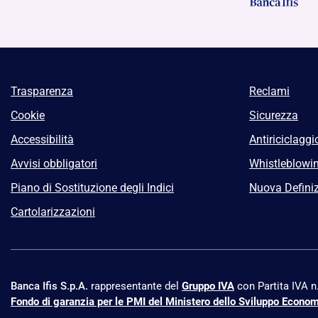
Trasparenza
Reclami
Cookie
Sicurezza
Accessibilità
Antiriciclaggi
Avvisi obbligatori
Whistleblowi
Piano di Sostituzione degli Indici
Nuova Definiz
Cartolarizzazioni
Banca Ifis S.p.A.
rappresentante del
Gruppo IVA
con Partita IVA 
Fondo di garanzia per le PMI del Ministero dello Sviluppo Econo