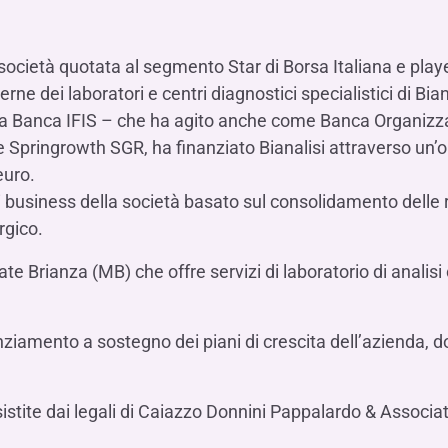
Hai b
Hai b
Hai b
ALTRI SERVIZI ​
ne
ting
Ifis Rental Services
Hai b
Hai b
Hai b
Assicurazioni
cietà quotata al segmento Star di Borsa Italiana e player
cing
Ifis Finance I.F.N. S.A.
ort/export​
erne dei laboratori e centri diagnostici specialistici di Bian
Ifis Finance Sp. z o.o.
 da Banca IFIS – che ha agito anche come Banca Organizz
i import/export
e Springrowth SGR, ha finanziato Bianalisi attraverso un’
Hai b
ancari per l’estero
euro.
Hai b
 business della società basato sul consolidamento delle r
rgico.
ate Brianza (MB) che offre servizi di laboratorio di analisi
Hai b
anziamento a sostegno dei piani di crescita dell’azienda,
stite dai legali di Caiazzo Donnini Pappalardo & Associat