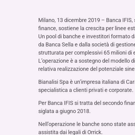
LE SOCIETÀ DEL GRUPPO BANCA IFIS
Collegio Sindacale
Remunerazio
Banca Ifis
Ifis Npl Inves
Assemblea degli azionisti
FINANZIAMENTI​
ESTERO​
Milano, 13 dicembre 2019 – Banca IFIS, so
Banca Credifarma
Ifis Npl Servi
Archivio documenti assemblee
Finanziamenti a medio-lungo termine
Factoring imp
finance, sostiene la crescita per linee est
Cap.Ital.Fin.
illimity Bank
Un pool di banche e investitori formato
Finanziament
da Banca Sella e dalla società di gestion
Altri servizi b
LEASING & NOLEGGIO​
strutturata per complessivi 65 milioni di 
Leasing
L’operazione è a sostegno del modello di
relativa realizzazione del potenziale sine
Noleggio
di Ifis Rental Services
Bianalisi Spa è un’impresa italiana di Car
specialistica a clienti privati e corporate.
Per Banca IFIS si tratta del secondo fin
siglata a giugno 2018.
Nell’operazione le banche sono state assi
assistita dai legali di Orrick.