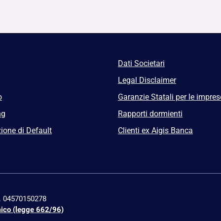
Dati Societari
Legal Disclaimer
o
Garanzie Statali per le impres
ng
Rapporti dormienti
ione di Default
Clienti ex Aigis Banca
n. 04570150278
mico (legge 662/96)