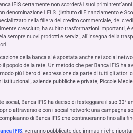
Hai b
Hai b
Hai b
anca IFIS certamente non scorderà i suoi primi trent’anni. 
ALTRI SERVIZI ​
ne
n denominazione I.Fi.S. (Istituto di Finanziamento e Scon
ting
Ifis Rental Services
Hai b
Hai b
Hai b
Assicurazioni
ializzato nella filiera del credito commerciale, del credito
cing
Ifis Finance I.F.N. S.A.
ort/export​
volmente cresciuto, ha subìto trasformazioni importanti, è 
Ifis Finance Sp. z o.o.
ntela sempre nuovi prodotti e servizi, all’insegna della tra
i import/export
ori.
Hai b
ancari per l’estero
Hai b
unicazione della banca si è spostata anche nei social netw
to il popolo della rete. Un metodo che per Banca IFIS ha 
modo più libero di espressione da parte di tutti gli attori co
i istituzionali, aziende pubbliche e private, Piccole Medie
Hai b
e social, Banca IFIS ha deciso di festeggiare il suo 30° a
a proprio attraverso e con i social network: una campagna s
 compleanno di Banca IFIS che continueranno fino alla fin
anca IFIS
, verranno pubblicate due immagini che riporta