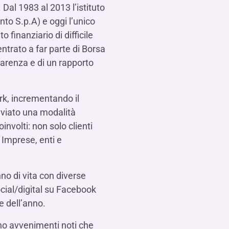
Contattaci
FAQ
isogno di aiuto?
isogno di aiuto?
isogno di aiuto?
Dal 1983 al 2013 l’istituto
Contattaci
Contattaci
Contattaci
Dove Siamo
Dove Siamo
Dove Siamo
FAQ
FAQ
FAQ
Gestione della fiscalità
to S.p.A) e oggi l’unico
Fürstenberg SIM
isogno di aiuto?
isogno di aiuto?
isogno di aiuto?
Contattaci
Contattaci
Contattaci
Dove Siamo
Dove Siamo
Dove Siamo
FAQ
FAQ
FAQ
 finanziario di difficile
entrato a far parte di Borsa
sparenza e di un rapporto
isogno di aiuto?
Contattaci
Dove Siamo
FAQ
isogno di aiuto?
ork, incrementando il
Contattaci
Dove Siamo
FAQ
avviato una modalità
involti: non solo clienti
 Imprese, enti e
isogno di aiuto?
Contattaci
Dove siamo
FAQ
nno di vita con diverse
ocial/digital su Facebook
e dell’anno.
no avvenimenti noti che