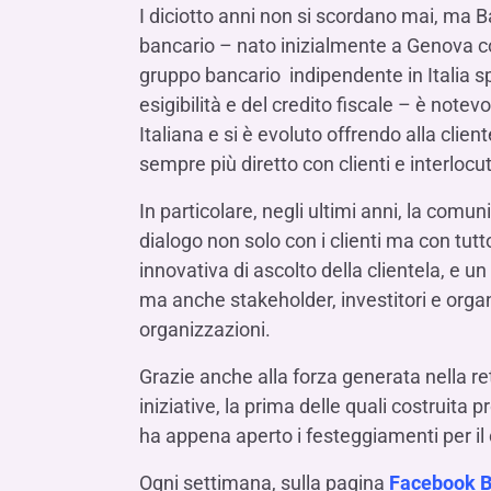
LE SOCIETÀ DEL GRUPPO BANCA IFIS
Collegio Sindacale
I diciotto anni non si scordano mai, ma B
Remunerazio
bancario – nato inizialmente a Genova co
Banca Ifis
Ifis Npl Inves
Assemblea degli azionisti
FINANZIAMENTI​
ESTERO​
gruppo bancario indipendente in Italia spec
Banca Credifarma
Ifis Npl Servi
Archivio documenti assemblee
Finanziamenti a medio-lungo termine
Factoring imp
esigibilità e del credito fiscale – è note
Cap.Ital.Fin.
illimity Bank
Italiana e si è evoluto offrendo alla clie
Finanziament
sempre più diretto con clienti e interlocut
Altri servizi b
LEASING & NOLEGGIO​
In particolare, negli ultimi anni, la com
Leasing
dialogo non solo con i clienti ma con tut
Noleggio
innovativa di ascolto della clientela, e un 
di Ifis Rental Services
ma anche stakeholder, investitori e organ
organizzazioni.
Grazie anche alla forza generata nella ret
iniziative, la prima delle quali costruit
ha appena aperto i festeggiamenti per il
Ogni settimana, sulla pagina
Facebook B