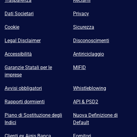
Trasparenza
Reclami
Dati Societari
Privacy
Cookie
Sicurezza
Legal Disclaimer
Disconoscimenti
Accessibilità
Antiriciclaggio
Garanzie Statali per le
MIFID
imprese
Avvisi obbligatori
Whistleblowing
Rapporti dormienti
API & PSD2
Piano di Sostituzione degli
Nuova Definizione di
Indici
Default
Clienti ex Aigis Banca
Fornitori