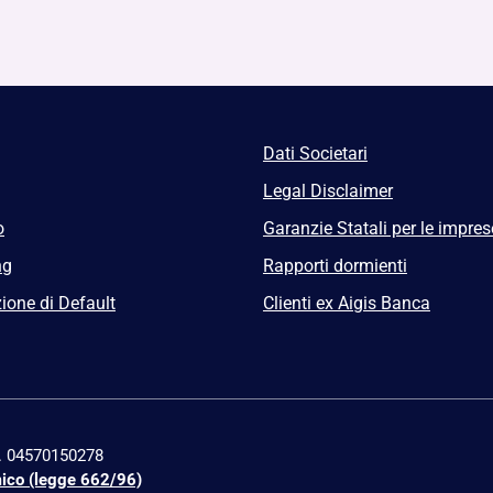
Dati Societari
Legal Disclaimer
o
Garanzie Statali per le impres
ng
Rapporti dormienti
ione di Default
Clienti ex Aigis Banca
n. 04570150278
mico (legge 662/96)