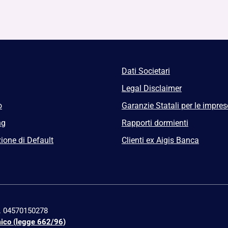
Dati Societari
Legal Disclaimer
o
Garanzie Statali per le impres
ng
Rapporti dormienti
ione di Default
Clienti ex Aigis Banca
n. 04570150278
mico (legge 662/96)