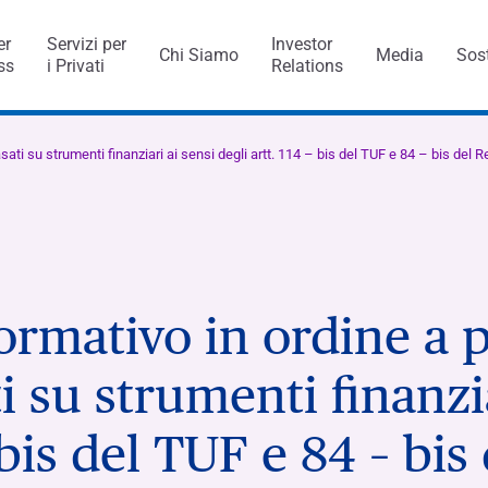
er
Servizi per
Investor
Chi Siamo
Media
Sost
ss
i Privati
Relations
al Services
di Capitalfin
ati su strumenti finanziari ai sensi degli artt. 114 – bis del TUF e 84 – bis del
 di Pagamento
rmativo in ordine a p
usiness
trollo interno e gestione dei
ca Ifis
Premi e riconoscimenti
Il Valore dell’etica
Candidatura spontanea
INVESTMENT BANKING​
SERVIZI BANCARI​
 su strumenti finanzia
visory/M&A
lia e all’estero
ne di sostenibilità
ncaIfis
Conto Corrente
Digital transformation
Modello di Organizzazion
tabile
e Controllo
Hai b
turata
 Gruppo
stri esperti
stenibilità
caIfis
Time Deposit
 bis del TUF e 84 – bis
Hai b
ment
Hai b
ing