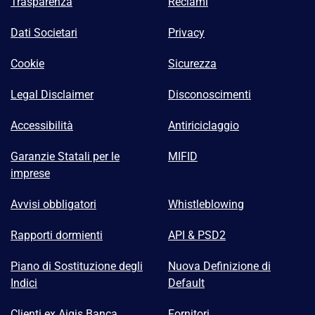
Trasparenza
Reclami
Dati Societari
Privacy
Cookie
Sicurezza
Legal Disclaimer
Disconoscimenti
Accessibilità
Antiriciclaggio
Garanzie Statali per le
MIFID
imprese
Avvisi obbligatori
Whistleblowing
Rapporti dormienti
API & PSD2
Piano di Sostituzione degli
Nuova Definizione di
Indici
Default
Clienti ex Aigis Banca
Fornitori