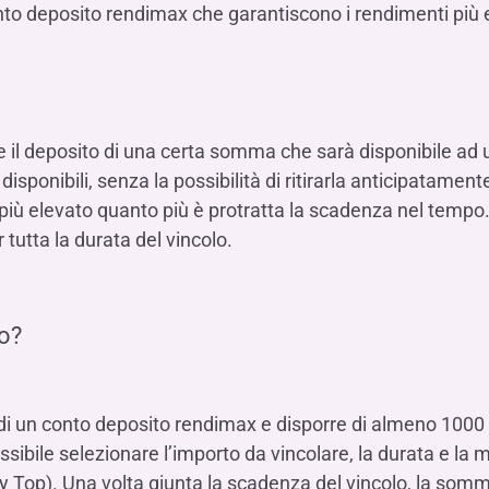
Hai b
Hai b
Hai b
nto deposito rendimax che garantiscono i rendimenti più e
ALTRI SERVIZI ​
ne
ting
Ifis Rental Services
Hai b
Hai b
Hai b
Assicurazioni
cing
Ifis Finance I.F.N. S.A.
ort/export​
Ifis Finance Sp. z o.o.
i import/export
e il deposito di una certa somma che sarà disponibile ad
Hai b
ancari per l’estero
 disponibili, senza la possibilità di ritirarla anticipatamen
Hai b
iù elevato quanto più è protratta la scadenza nel tempo. 
tutta la durata del vincolo.
o?
Hai b
ri di un conto deposito rendimax e disporre di almeno 100
sibile selezionare l’importo da vincolare, la durata e la m
ily Top). Una volta giunta la scadenza del vincolo, la so