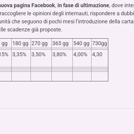
nuova pagina Facebook
,
in fase di ultimazione
, dove int
 raccogliere le opinioni degli internauti, rispondere a du
unità che seguono di pochi mesi l’introduzione della cart
 alle scadenze già proposte.
 gg
180 gg
270 gg
365 gg
540 gg
730gg
15%
3,35%
3,50%
3,80%
4,00%
4,30