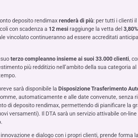
Hai b
Hai b
Hai b
ALTRI SERVIZI ​
ne
ting
Ifis Rental Services
Hai b
Hai b
Hai b
Assicurazioni
conto deposito rendimax
renderà di più
: per tutti i clienti
cing
Ifis Finance I.F.N. S.A.
ort/export​
incoli con scadenza a
12 mesi
raggiunge la vetta del
3,80%
Ifis Finance Sp. z o.o.
pitale vincolato continueranno ad essere accreditati antic
i import/export
Hai b
ancari per l’estero
Hai b
l suo
terzo compleanno insieme ai suoi 33.000 clienti
, c
stimento più redditizio nell’ambito della sua categoria al 
 tempo.
breve sarà disponibile la
Disposizione Trasferimento Au
 somme, automaticamente e alle date convenute, senza ric
Hai b
onto di deposito rendimax, permettendo di pianificare la g
vi versamenti). Il DTA sarà un servizio attivabile on-line
o.
 innovazione e dialogo con i propri clienti, prende forma l