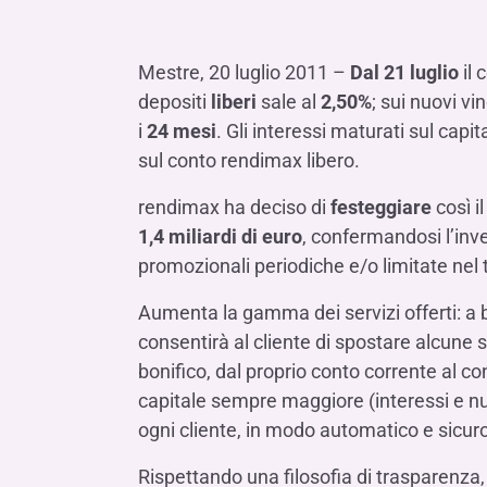
LE SOCIETÀ DEL GRUPPO BANCA IFIS
Collegio Sindacale
Remunerazio
Banca Ifis
Ifis Npl Inves
Assemblea degli azionisti
FINANZIAMENTI​
ESTERO​
Mestre, 20 luglio 2011 –
Dal 21 luglio
il 
Banca Credifarma
Ifis Npl Servi
Archivio documenti assemblee
Finanziamenti a medio-lungo termine
Factoring imp
depositi
liberi
sale al
2,50%
; sui nuovi v
Cap.Ital.Fin.
illimity Bank
i
24 mesi
. Gli interessi maturati sul ca
Finanziament
sul conto rendimax libero.
Altri servizi b
LEASING & NOLEGGIO​
rendimax
ha deciso di
festeggiare
così i
Leasing
1,4 miliardi di euro
, confermandosi l’inve
Noleggio
promozionali periodiche e/o limitate nel
di Ifis Rental Services
Aumenta la gamma dei servizi offerti: a 
consentirà al cliente di spostare alcune
bonifico, dal proprio conto corrente al c
capitale sempre maggiore (interessi e nuo
ogni cliente, in modo automatico e sicur
Rispettando una filosofia di trasparenza,