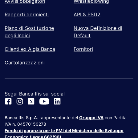
Avvisi obbligatori
Whistleblowing
Rapporti dormienti
API & PSD2
Piano di Sostituzione
Nuova Definizione di
degli Indici
Default
Clienti ex Aigis Banca
Fornitori
Cartolarizzazioni
Segui Banca Ifis sui social
Banca Ifis S.p.A.
rappresentante del
Gruppo IVA
con Partita
IVA n. 04570150278
Fondo di garanzia per le PMI del Ministero dello Sviluppo
Economico (legge 662/96)