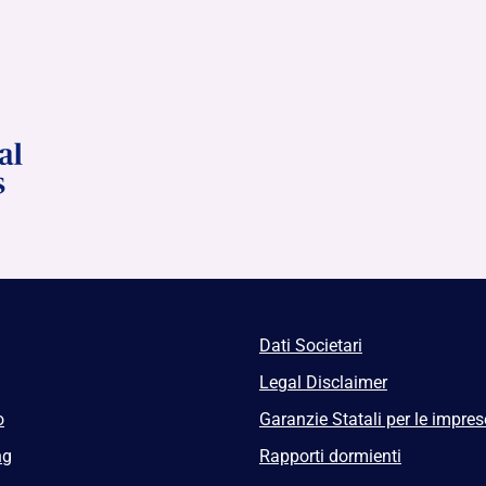
Dati Societari
Legal Disclaimer
o
Garanzie Statali per le impres
ng
Rapporti dormienti