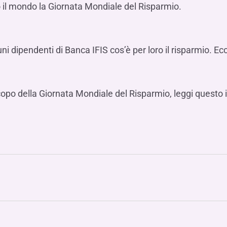
Hai b
Hai b
Hai b
to il mondo la Giornata Mondiale del Risparmio.
ALTRI SERVIZI ​
ne
ting
Ifis Rental Services
Hai b
Hai b
Hai b
Assicurazioni
cing
Ifis Finance I.F.N. S.A.
ort/export​
 dipendenti di Banca IFIS cos’è per loro il risparmio. Ec
Ifis Finance Sp. z o.o.
i import/export
Hai b
ancari per l’estero
scopo della Giornata Mondiale del Risparmio, leggi questo
Hai b
Hai b