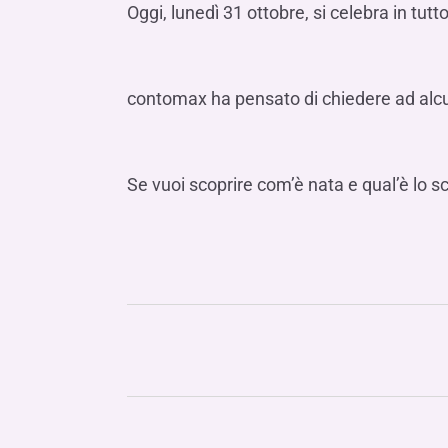
LE SOCIETÀ DEL GRUPPO BANCA IFIS
Oggi, lunedì 31 ottobre, si celebra in tut
Collegio Sindacale
Remunerazio
Banca Ifis
Ifis Npl Inves
Assemblea degli azionisti
FINANZIAMENTI​
ESTERO​
Banca Credifarma
Ifis Npl Servi
Archivio documenti assemblee
Finanziamenti a medio-lungo termine
Factoring imp
contomax ha pensato di chiedere ad alcuni
Cap.Ital.Fin.
illimity Bank
Finanziament
Altri servizi b
LEASING & NOLEGGIO​
Se vuoi scoprire com’è nata e qual’è lo 
Leasing
Noleggio
di Ifis Rental Services