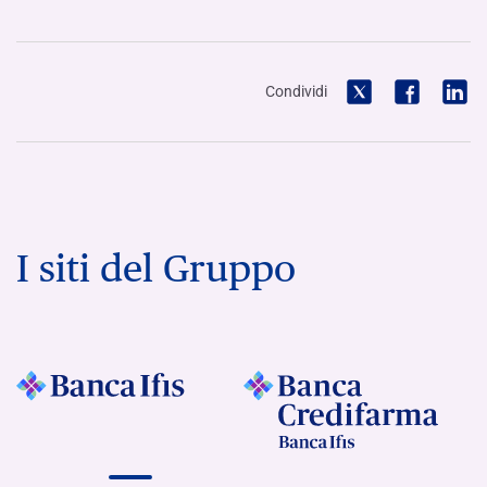
Condividi
I siti del Gruppo