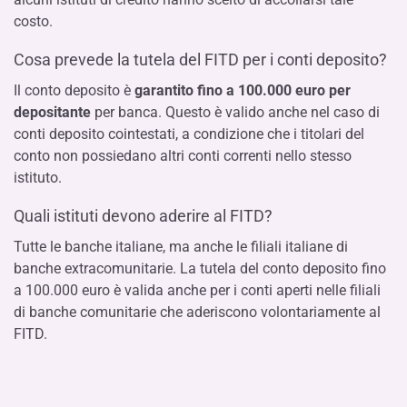
costo.
Cosa prevede la tutela del FITD per i conti deposito?
Il conto deposito è
garantito fino a 100.000 euro per
depositante
per banca. Questo è valido anche nel caso di
conti deposito cointestati, a condizione che i titolari del
conto non possiedano altri conti correnti nello stesso
istituto.
Quali istituti devono aderire al FITD?
Tutte le banche italiane, ma anche le filiali italiane di
banche extracomunitarie. La tutela del conto deposito fino
a 100.000 euro è valida anche per i conti aperti nelle filiali
di banche comunitarie che aderiscono volontariamente al
FITD.