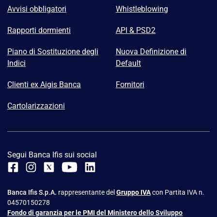
Avvisi obbligatori
Whistleblowing
Rapporti dormienti
API & PSD2
Piano di Sostituzione degli
Nuova Definizione di
Indici
Default
Clienti ex Aigis Banca
Fornitori
Cartolarizzazioni
Segui Banca Ifis sui social
Banca Ifis S.p.A.
rappresentante del
Gruppo IVA
con Partita IVA n.
04570150278
Fondo di garanzia per le PMI del Ministero dello Sviluppo