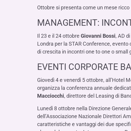
LE SOCIETÀ DEL GRUPPO BANCA IFIS
Collegio Sindacale
Ottobre si presenta come un mese ricco d
Remunerazio
Banca Ifis
Ifis Npl Inves
Assemblea degli azionisti
FINANZIAMENTI​
ESTERO​
MANAGEMENT: INCONTR
Banca Credifarma
Ifis Npl Servi
Archivio documenti assemblee
Finanziamenti a medio-lungo termine
Factoring imp
Cap.Ital.Fin.
illimity Bank
Il 23 e il 24 ottobre
Giovanni Bossi
, AD d
Finanziament
Londra per la STAR Conference, evento che
Altri servizi b
LEASING & NOLEGGIO​
di crescita in incontri one to one o small g
Leasing
EVENTI CORPORATE BAN
Noleggio
di Ifis Rental Services
Giovedì 4 e venerdì 5 ottobre, all’Hotel
organizza la conferenza annuale dedica
Macciocchi
, direttore del Leasing di Ba
Lunedì 8 ottobre nella Direzione Generale
dell’Associazione Nazionale Direttori Ammi
caratteristiche e vantaggi dei due specifi