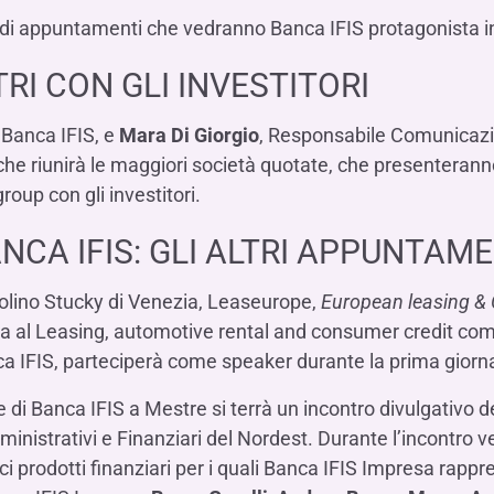
Hai b
Hai b
Hai b
ALTRI SERVIZI ​
i appuntamenti che vedranno Banca IFIS protagonista in 
ne
ting
Ifis Rental Services
Hai b
Hai b
Hai b
Assicurazioni
I CON GLI INVESTITORI
cing
Ifis Finance I.F.N. S.A.
ort/export​
Ifis Finance Sp. z o.o.
i Banca IFIS, e
Mara Di Giorgio
, Responsabile Comunicazi
i import/export
 riunirà le maggiori società quotate, che presenteranno l
Hai b
ancari per l’estero
roup con gli investitori.
Hai b
CA IFIS: GLI ALTRI APPUNTAME
 Molino Stucky di Venezia, Leaseurope,
European leasing & 
ta al Leasing, automotive rental and consumer credit co
Hai b
nca IFIS, parteciperà come speaker durante la prima giorn
 di Banca IFIS a Mestre si terrà un incontro divulgativo d
nistrativi e Finanziari del Nordest. Durante l’incontro ve
ci prodotti finanziari per i quali Banca IFIS Impresa rappr