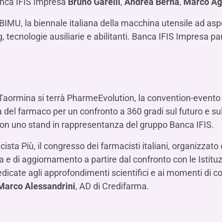
anca IFIS Impresa
Bruno Garelli
,
Andrea Berna
,
Marco Ag
a BIMU, la biennale italiana della macchina utensile ad as
, tecnologie ausiliarie e abilitanti. Banca IFIS Impresa p
 Taormina si terrà PharmeEvolution, la convention-evento
liana del farmaco per un confronto a 360 gradi sul futuro e su
on uno stand in rappresentanza del gruppo Banca IFIS.
cista Più, il congresso dei farmacisti italiani, organizzato
 e di aggiornamento a partire dal confronto con le Istituzio
icate agli approfondimenti scientifici e ai momenti di co
Marco Alessandrini
, AD di Credifarma.