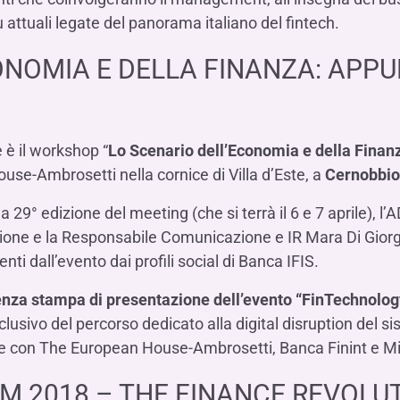
Hai b
Hai b
Hai b
ALTRI SERVIZI ​
attuali legate del panorama italiano del fintech.
ne
ting
Ifis Rental Services
Hai b
Hai b
Hai b
Assicurazioni
ONOMIA E DELLA FINANZA: AP
cing
Ifis Finance I.F.N. S.A.
ort/export​
Ifis Finance Sp. z o.o.
i import/export
Hai b
ancari per l’estero
 è il workshop “
Lo Scenario dell’Economia e della Finan
Hai b
se-Ambrosetti nella cornice di Villa d’Este, a
Cernobbio
29° edizione del meeting (che si terrà il 6 e 7 aprile), l’
ccione e la Responsabile Comunicazione e IR Mara Di Gior
nti dall’evento dai profili social di Banca IFIS.
Hai b
nza stampa di presentazione dell’evento “FinTechnolo
usivo del percorso dedicato alla digital disruption del si
e con The European House-Ambrosetti, Banca Finint e Mic
 2018 – THE FINANCE REVOLU