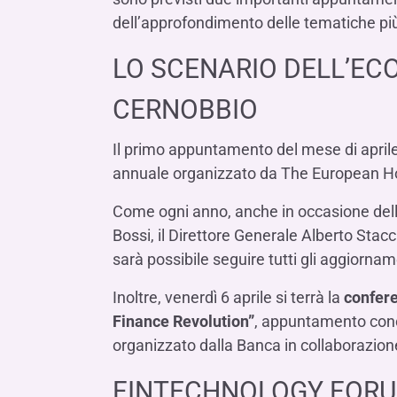
LE SOCIETÀ DEL GRUPPO BANCA IFIS
Collegio Sindacale
dell’approfondimento delle tematiche più 
Remunerazio
Banca Ifis
Ifis Npl Inves
Assemblea degli azionisti
FINANZIAMENTI​
ESTERO​
LO SCENARIO DELL’EC
Banca Credifarma
Ifis Npl Servi
Archivio documenti assemblee
Finanziamenti a medio-lungo termine
Factoring imp
CERNOBBIO
Cap.Ital.Fin.
illimity Bank
Finanziament
Altri servizi b
LEASING & NOLEGGIO​
Il primo appuntamento del mese di aprile
annuale organizzato da The European Hou
Leasing
Noleggio
Come ogni anno, anche in occasione della 
di Ifis Rental Services
Bossi, il Direttore Generale Alberto Sta
sarà possibile seguire tutti gli aggiorname
Inoltre, venerdì 6 aprile si terrà la
confere
Finance Revolution”
, appuntamento concl
organizzato dalla Banca in collaborazion
FINTECHNOLOGY FORUM