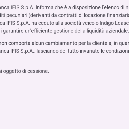
Hai b
Hai b
Hai b
ALTRI SERVIZI ​
nca IFIS S.p.A. informa che è a disposizione l’elenco di nu
ne
ting
Ifis Rental Services
Hai b
Hai b
Hai b
Assicurazioni
iti pecuniari (derivanti da contratti di locazione finanziari
a IFIS S.p.A. ha ceduto alla società veicolo Indigo Lease S
cing
Ifis Finance I.F.N. S.A.
ort/export​
i garantire un’efficiente gestione della liquidità aziendale
Ifis Finance Sp. z o.o.
i import/export
 non comporta alcun cambiamento per la clientela, in quan
Hai b
ancari per l’estero
ca IFIS S.p.A., lasciando del tutto invariate le condizioni, 
Hai b
ni oggetto di cessione.
Hai b