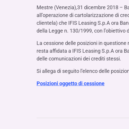
LE SOCIETÀ DEL GRUPPO BANCA IFIS
Collegio Sindacale
Mestre (Venezia),31 dicembre 2018
–
Ba
Remunerazio
Banca Ifis
Ifis Npl Inves
Assemblea degli azionisti
all’operazione di cartolarizzazione di cred
FINANZIAMENTI​
ESTERO​
clientela) che IFIS Leasing S.p.A ora Banc
Banca Credifarma
Ifis Npl Servi
Archivio documenti assemblee
Finanziamenti a medio-lungo termine
Factoring imp
della Legge n. 130/1999, con l’obiettivo d
Cap.Ital.Fin.
illimity Bank
Finanziament
La cessione delle posizioni in questione
Altri servizi b
LEASING & NOLEGGIO​
resta affidata a IFIS Leasing S.p.A ora Ban
Leasing
delle comunicazioni dei crediti stessi.
Noleggio
Si allega di seguito l’elenco delle posizio
di Ifis Rental Services
Posizioni oggetto di cessione