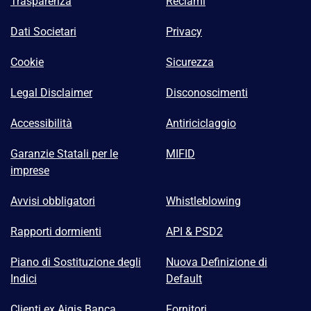
Trasparenza
Reclami
Dati Societari
Privacy
Cookie
Sicurezza
Legal Disclaimer
Disconoscimenti
Accessibilità
Antiriciclaggio
Garanzie Statali per le
MIFID
imprese
Avvisi obbligatori
Whistleblowing
Rapporti dormienti
API & PSD2
Piano di Sostituzione degli
Nuova Definizione di
Indici
Default
Clienti ex Aigis Banca
Fornitori