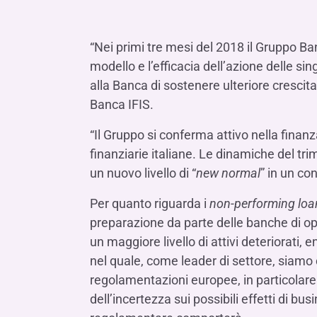
LE SOCIETÀ DEL GRUPPO BANCA IFIS
Collegio Sindacale
Remunerazio
Banca Ifis
Ifis Npl Inves
Assemblea degli azionisti
FINANZIAMENTI​
ESTERO​
“Nei primi tre mesi del 2018 il Gruppo Banc
Banca Credifarma
Ifis Npl Servi
Archivio documenti assemblee
Finanziamenti a medio-lungo termine
Factoring imp
modello e l’efficacia dell’azione delle s
Cap.Ital.Fin.
illimity Bank
alla Banca di sostenere ulteriore crescita
Finanziament
Banca IFIS.
Altri servizi b
LEASING & NOLEGGIO​
“Il Gruppo si conferma attivo nella finanz
Leasing
finanziarie italiane. Le dinamiche del trim
Noleggio
un nuovo livello di “
new normal
” in un c
di Ifis Rental Services
Per quanto riguarda i
non-performing loa
preparazione da parte delle banche di op
un maggiore livello di attivi deteriorati,
nel quale, come leader di settore, siamo 
regolamentazioni europee, in particolare 
dell’incertezza sui possibili effetti di b