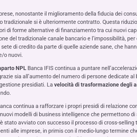
prese, nonostante il miglioramento della fiducia dei cons
rio tradizionale si è ulteriormente contratto. Questa riduzi
ori di forme alternative di finanziamento tra cui nuovi ca
one del tradizionale canale bancario e l’impossibilità, pe
la sete di credito da parte di quelle aziende sane, che han
 e/o nuovi.
mparto NPL
Banca IFIS continua a puntare nell’accelerazi
e grazie sia all’aumento del numero di persone dedicate al
 gestione presidiati. La
velocità di trasformazione degli a
endo.
ca continua a rafforzare i propri presidi di relazione con
 nuovi modelli di business intelligence che permettono d
 è stato avviato con successo il processo di cross-selling t
menti alle imprese, in primis con il medio-lungo termine che