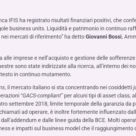
Hai b
Hai b
Hai b
ALTRI SERVIZI ​
ne
ting
Ifis Rental Services
Hai b
Hai b
Hai b
Assicurazioni
a IFIS ha registrato risultati finanziari positivi, che conf
cing
Ifis Finance I.F.N. S.A.
ort/export​
ingole business units. Liquidità e patrimonio in continuo 
Ifis Finance Sp. z o.o.
 nei mercati di riferimento” ha detto
Giovanni Bossi
, Amm
i import/export
Hai b
ancari per l’estero
Hai b
a alle imprese e nell’acquisto e gestione delle sofferenze 
estre sono state indirizzate alla ricerca, all’interno dei no
ontesto in continuo mutamento.
ns
, il mercato italiano si sta concentrando nei cosiddetti
j
erazioni “
GACS-compliant
” per alcuni tipi di asset class, 
Hai b
 entro settembre 2018, limite temporale della garanzia da p
chiamati ad operare, è inoltre fortemente influenzato dall
dall’addendum e dalle linee guida della BCE. Molti operato
usiness e impatti sul business model che il raggiungimento d