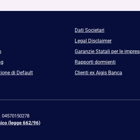
Dati Societari
Legal Disclaimer
o
Garanzie Statali per le impres
ng
Rapporti dormienti
ione di Default
Clienti ex Aigis Banca
n. 04570150278
mico (legge 662/96)