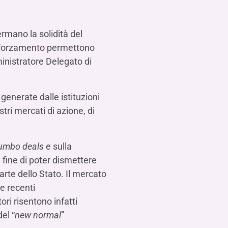
Contattaci
FAQ
isogno di aiuto?
isogno di aiuto?
isogno di aiuto?
Contattaci
Contattaci
Contattaci
Dove Siamo
Dove Siamo
Dove Siamo
FAQ
FAQ
FAQ
Gestione della fiscalità
Fürstenberg SIM
isogno di aiuto?
isogno di aiuto?
isogno di aiuto?
Contattaci
Contattaci
Contattaci
Dove Siamo
Dove Siamo
Dove Siamo
FAQ
FAQ
FAQ
ermano la solidità del
rafforzamento permettono
inistratore Delegato di
isogno di aiuto?
Contattaci
Dove Siamo
FAQ
isogno di aiuto?
generate dalle istituzioni
Contattaci
Dove Siamo
FAQ
stri mercati di azione, di
umbo deals
e sulla
al fine di poter dismettere
isogno di aiuto?
Contattaci
Dove siamo
FAQ
arte dello Stato. Il mercato
e recenti
ri risentono infatti
el “
new normal
”