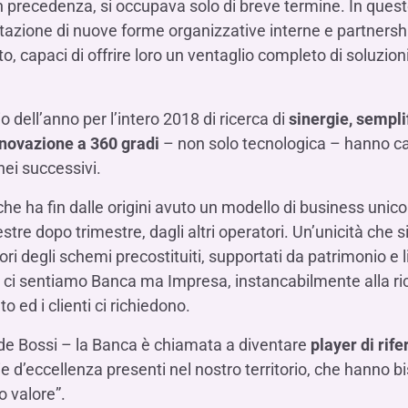
n precedenza, si occupava solo di breve termine. In questo
tazione di nuove forme organizzative interne e partnership
, capaci di offrire loro un ventaglio completo di soluzioni
io dell’anno per l’intero 2018 di ricerca di
sinergie, sempli
nnovazione a 360 gradi
– non solo tecnologica – hanno car
nei successivi.
he ha fin dalle origini avuto un modello di business unic
estre dopo trimestre, dagli altri operatori. Un’unicità che s
uori degli schemi precostituiti, supportati da patrimonio e 
 ci sentiamo Banca ma Impresa, instancabilmente alla ric
 ed i clienti ci richiedono.
ude Bossi – la Banca è chiamata a diventare
player di rif
ie d’eccellenza presenti nel nostro territorio, che hanno 
o valore”.