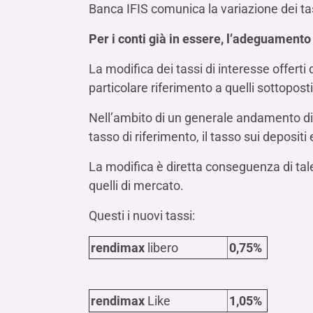
LE SOCIETÀ DEL GRUPPO BANCA IFIS
Banca IFIS comunica la variazione dei ta
Collegio Sindacale
Remunerazio
Banca Ifis
Ifis Npl Inves
Assemblea degli azionisti
FINANZIAMENTI​
ESTERO​
Per i conti già in essere, l’adeguament
Banca Credifarma
Ifis Npl Servi
Archivio documenti assemblee
Finanziamenti a medio-lungo termine
Factoring imp
La modifica dei tassi di interesse offert
Cap.Ital.Fin.
illimity Bank
particolare riferimento a quelli sottopost
Finanziament
Altri servizi b
LEASING & NOLEGGIO​
Nell’ambito di un generale andamento di
tasso di riferimento, il tasso sui depositi
Leasing
Noleggio
La modifica è diretta conseguenza di tale
di Ifis Rental Services
quelli di mercato.
Questi i nuovi tassi:
rendimax
libero
0,75%
rendimax
Like
1,05%