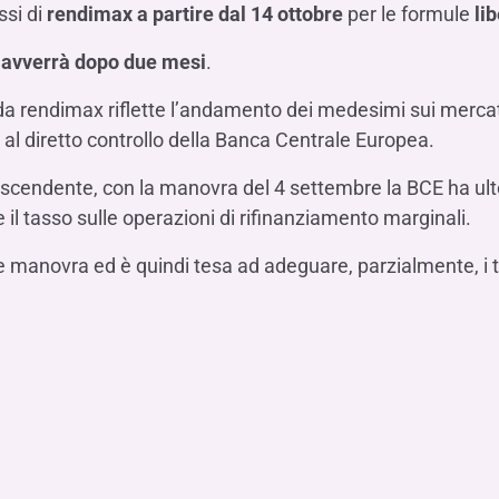
Hai b
Hai b
Hai b
ssi di
rendi
max
a partire dal 14 ottobre
per le formule
li
ALTRI SERVIZI ​
ne
ting
Ifis Rental Services
Hai b
Hai b
Hai b
Assicurazioni
o avverrà dopo due mesi
.
cing
Ifis Finance I.F.N. S.A.
ort/export​
i da rendimax riflette l’andamento dei medesimi sui mercati
Ifis Finance Sp. z o.o.
i al diretto controllo della Banca Centrale Europea.
i import/export
Hai b
ancari per l’estero
scendente, con la manovra del 4 settembre la BCE ha ult
Hai b
 e il tasso sulle operazioni di rifinanziamento marginali.
 manovra ed è quindi tesa ad adeguare, parzialmente, i tas
Hai b