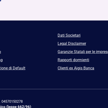
Dati Societari
Legal Disclaimer
o
Garanzie Statali per le impres
ng
Rapporti dormienti
ione di Default
Clienti ex Aigis Banca
n. 04570150278
mico (legge 662/96)