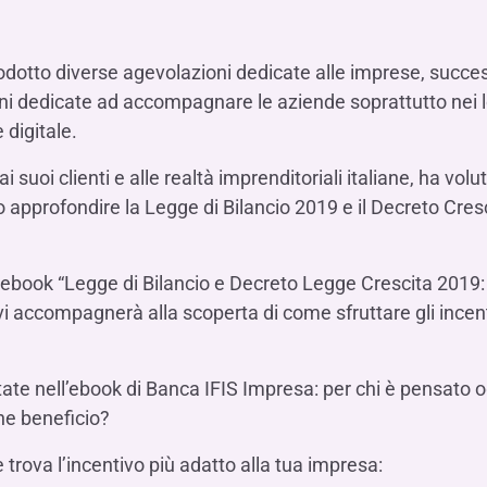
Hai b
Hai b
Hai b
ALTRI SERVIZI ​
ne
ting
Ifis Rental Services
Hai b
Hai b
Hai b
Assicurazioni
odotto diverse agevolazioni dedicate alle imprese, succ
cing
Ifis Finance I.F.N. S.A.
ort/export​
oni dedicate ad accompagnare le aziende soprattutto nei l
Ifis Finance Sp. z o.o.
 digitale.
i import/export
Hai b
ancari per l’estero
suoi clienti e alle realtà imprenditoriali italiane, ha vol
Hai b
ano approfondire la Legge di Bilancio 2019 e il Decreto Cre
’ebook “Legge di Bilancio e Decreto Legge Crescita 2019: 9
i accompagnerà alla scoperta di come sfruttare gli incent
Hai b
ontate nell’ebook di Banca IFIS Impresa: per chi è pensato
rne beneficio?
 e trova l’incentivo più adatto alla tua impresa: