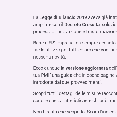
LE SOCIETÀ DEL GRUPPO BANCA IFIS
Collegio Sindacale
Remunerazio
Banca Ifis
Ifis Npl Inves
Assemblea degli azionisti
FINANZIAMENTI​
ESTERO​
La
Legge di Bilancio 2019
aveva già intr
Banca Credifarma
Ifis Npl Servi
Archivio documenti assemblee
Finanziamenti a medio-lungo termine
Factoring imp
ampliate con il
Decreto Crescita
, soluzi
Cap.Ital.Fin.
illimity Bank
processi di innovazione e trasformazione
Finanziament
Altri servizi b
Banca IFIS Impresa, da sempre accanto ai 
LEASING & NOLEGGIO​
facile utilizzo per tutti coloro che vogli
Leasing
nessuna novità.
Noleggio
di Ifis Rental Services
Ecco dunque la
versione aggiornata
dell
tua PMI” una guida che in poche pagine v
introdotte dai due provvedimenti.
Scopri tutti i dettagli delle misure racc
sono le sue caratteristiche e chi può tra
Non ti resta che scoprirlo. Scorri l’indice